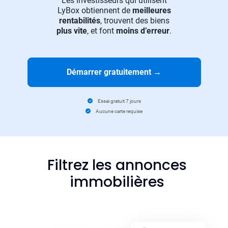
Les investisseurs qui utilisent
LyBox obtiennent de
meilleures
rentabilités
, trouvent des biens
plus vite
, et font
moins d’erreur
.
Démarrer gratuitement
→
Essai gratuit 7 jours
Aucune carte requise
Filtrez les annonces
immobilières