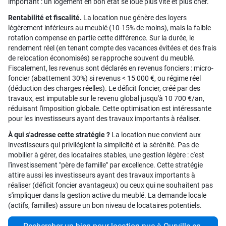
important : un logement en bon état se loue plus vite et plus cher.
Rentabilité et fiscalité.
La location nue génère des loyers
légèrement inférieurs au meublé (10-15% de moins), mais la faible
rotation compense en partie cette différence. Sur la durée, le
rendement réel (en tenant compte des vacances évitées et des frais
de relocation économisés) se rapproche souvent du meublé.
Fiscalement, les revenus sont déclarés en revenus fonciers : micro-
foncier (abattement 30%) si revenus < 15 000 €, ou régime réel
(déduction des charges réelles). Le déficit foncier, créé par des
travaux, est imputable sur le revenu global jusqu'à 10 700 €/an,
réduisant l'imposition globale. Cette optimisation est intéressante
pour les investisseurs ayant des travaux importants à réaliser.
À qui s'adresse cette stratégie ?
La location nue convient aux
investisseurs qui privilégient la simplicité et la sérénité. Pas de
mobilier à gérer, des locataires stables, une gestion légère : c'est
l'investissement "père de famille" par excellence. Cette stratégie
attire aussi les investisseurs ayant des travaux importants à
réaliser (déficit foncier avantageux) ou ceux qui ne souhaitent pas
s'impliquer dans la gestion active du meublé. La demande locale
(actifs, familles) assure un bon niveau de locataires potentiels.