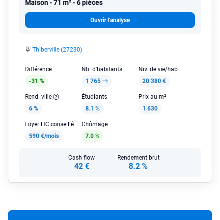
Maison
71 m² - 6 pièces
Ouvrir l'analyse
Thiberville (27230)
Différence
Nb. d'habitants
Niv. de vie/hab
-31 %
1 765
20 380 €
Rend. ville
Étudiants
Prix au m²
6 %
8.1 %
1 630
Loyer HC conseillé
Chômage
590 €/mois
7.0 %
Cash flow
Rendement brut
42 €
8.2 %