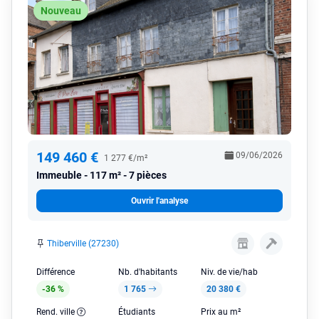
Nouveau
149 460 €
09/06/2026
1 277 €/m²
Immeuble
117 m² - 7 pièces
Ouvrir l'analyse
Thiberville (27230)
Différence
Nb. d'habitants
Niv. de vie/hab
-36 %
1 765
20 380 €
Rend. ville
Étudiants
Prix au m²