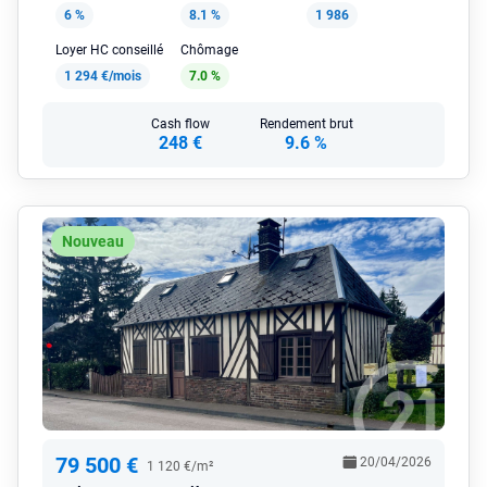
6 %
8.1 %
1 986
Loyer HC conseillé
Chômage
1 294 €/mois
7.0 %
Cash flow
Rendement brut
248 €
9.6 %
Nouveau
79 500 €
20/04/2026
1 120 €/m²