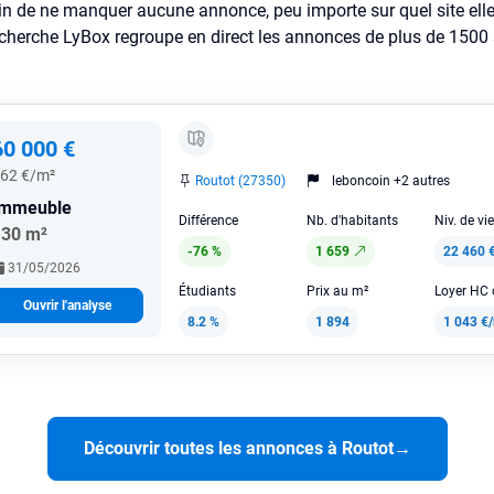
in de ne manquer aucune annonce, peu importe sur quel site elle 
cherche LyBox regroupe en direct les annonces de plus de 1500 si
60 000 €
62 €/m²
Routot (27350)
leboncoin +2 autres
Immeuble
Différence
Nb. d'habitants
Niv. de vi
130 m²
-76 %
1 659
22 460 
31/05/2026
Étudiants
Prix au m²
Ouvrir l'analyse
8.2 %
1 894
1 043 €
Découvrir toutes les annonces à Routot
→