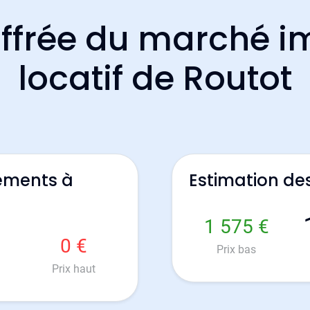
ffrée du marché i
locatif de Routot
ements à
Estimation de
1 575 €
0 €
Prix bas
Prix haut