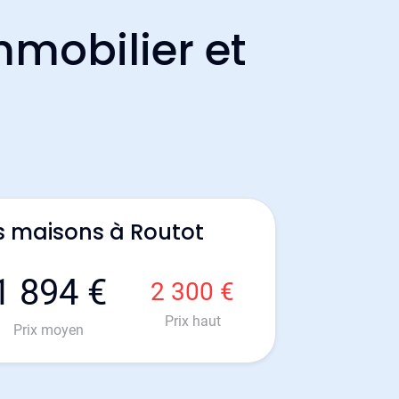
mmobilier et
s maisons à Routot
1 894 €
2 300 €
Prix haut
Prix moyen