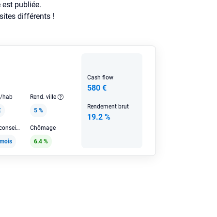
est publiée.
tes différents !
Cash flow
580 €
e/hab
Rend. ville
Rendement brut
€
5 %
19.2 %
Loyer HC conseillé
Chômage
/mois
6.4 %