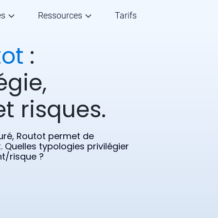
és
Ressources
Tarifs
ot
:
égie,
t risques.
ré, Routot permet de
. Quelles typologies privilégier
t/risque ?