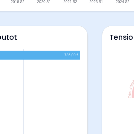
outot
Tensio