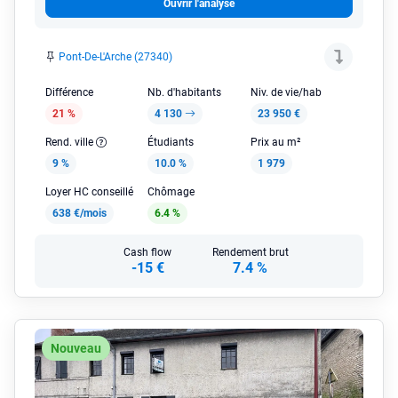
Ouvrir l'analyse
Pont-De-L'Arche (27340)
Différence
Nb. d'habitants
Niv. de vie/hab
21 %
4 130
23 950 €
Rend. ville
Étudiants
Prix au m²
9 %
10.0 %
1 979
Loyer HC conseillé
Chômage
638 €/mois
6.4 %
Cash flow
Rendement brut
-15 €
7.4 %
Nouveau