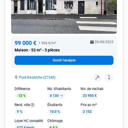
99 000 €
29/08/2025
1 904 €/m²
Maison
52 m² - 3 pièces
Ouvrir l'analyse
Pont-De-L'Arche (27340)
Différence
Nb. d'habitants
Niv. de vie/hab
-12 %
4 130
23 950 €
Rend. ville
Étudiants
Prix au m²
9 %
10.0 %
2 152
Loyer HC conseillé
Chômage
677 €/mois
6.4 %