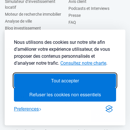
Simulateur d’investissement
Avis client
locatif
Podcasts et Interviews
Moteur de recherche immobilier
Presse
Analyse de ville
FAQ
Blog investissement
Offres professionnels
Nous utilisons des cookies sur notre site afin
d’améliorer votre expérience utilisateur, de vous
Guides
proposer des contenus personnalisés et
Stratégie de location
Finance de l'immobilier
d’analyser notre trafic.
Consultez notre charte
.
Guide immobilier
Crédit immobilier
Gestion locative
Simulateurs immobilier
Tout accepter
Fiscalité immobilière
Lybox vs DVF
Refuser les cookies non essentiels
Vous voulez apprendre à investir dans l’immobilier ?
Inscrivez vous à notre newsletter gratuite :
Preferences
S'inscrire
→