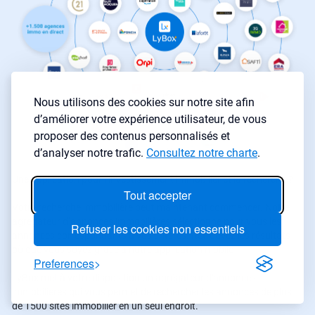
Nous utilisons des cookies sur notre site afin
d’améliorer votre expérience utilisateur, de vous
proposer des contenus personnalisés et
d’analyser notre trafic.
Consultez notre charte
.
Une application pour l’investissement immobilier et la recherche ?
Tout accepter
Votre recherche immobilière peut maintenant commencer. Notre
agrégateur d’annonces immobilières sélectionne pour vous les
Refuser les cookies non essentiels
annonces correspondants à vos critères. Retrouvez les résultats
où que vous soyez grâce à notre application mobile
Preferences
LyBox met à votre disposition un agrégateur d'annonces
immobilières qui vous permet de rechercher les annonces de plus
de 1500 sites immobilier en un seul endroit.