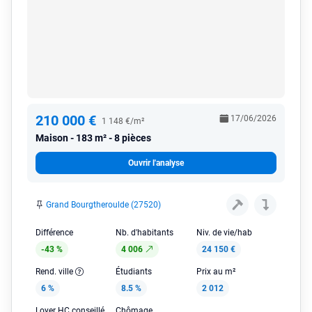
210 000 €
17/06/2026
1 148 €/m²
Maison
183 m² - 8 pièces
Ouvrir l'analyse
Grand Bourgtheroulde (27520)
Différence
Nb. d'habitants
Niv. de vie/hab
-43 %
4 006
24 150 €
Rend. ville
Étudiants
Prix au m²
6 %
8.5 %
2 012
Loyer HC conseillé
Chômage