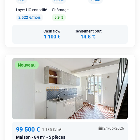
6 %
8.5 %
1 988
Loyer HC conseillé
Chômage
2 522 €/mois
5.9 %
Cash flow
Rendement brut
1 100 €
14.8 %
Nouveau
99 500 €
24/06/2026
1 185 €/m²
Maison
84 m² - 5 pièces