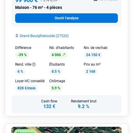
99 900 €
1 314 €/m²
Maison
76 m² - 4 pièces
Ouvrir l'analyse
Grand Bourgtheroulde (27520)
Différence
Nb. d'habitants
Niv. de vie/hab
-39 %
4 006
24 150 €
Rend. ville
Étudiants
Prix au m²
6 %
8.5 %
2 168
Loyer HC conseillé
Chômage
828 €/mois
5.9 %
Cash flow
Rendement brut
132 €
9.2 %