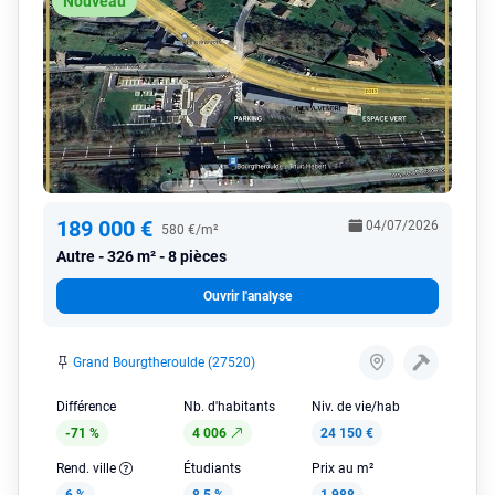
Nouveau
189 000 €
04/07/2026
580 €/m²
Autre
326 m² - 8 pièces
Ouvrir l'analyse
Grand Bourgtheroulde (27520)
Différence
Nb. d'habitants
Niv. de vie/hab
-71 %
4 006
24 150 €
Rend. ville
Étudiants
Prix au m²