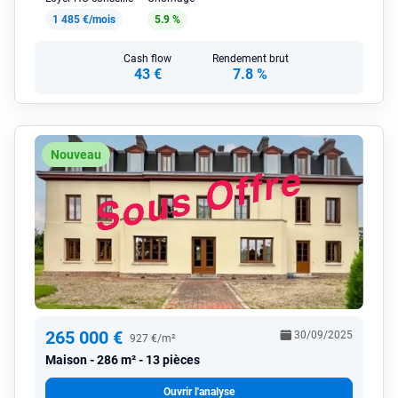
1 485 €/mois
5.9 %
Cash flow
Rendement brut
43 €
7.8 %
Nouveau
265 000 €
30/09/2025
927 €/m²
Maison
286 m² - 13 pièces
Ouvrir l'analyse