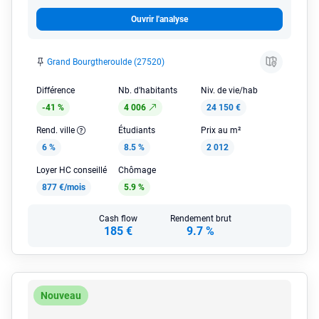
Ouvrir l'analyse
Grand Bourgtheroulde (27520)
Différence
Nb. d'habitants
Niv. de vie/hab
-41 %
4 006
24 150 €
Rend. ville
Étudiants
Prix au m²
6 %
8.5 %
2 012
Loyer HC conseillé
Chômage
877 €/mois
5.9 %
Cash flow
Rendement brut
185 €
9.7 %
Nouveau