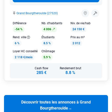
Grand Bourgtheroulde (27520)
Différence
Nb. d'habitants
Niv. de vie/hab
-54 %
4 006
24 150 €
Rend. ville
Étudiants
Prix au m²
6 %
8.5 %
2 012
Loyer HC conseillé
Chômage
2 118 €/mois
5.9 %
Cash flow
Rendement brut
285 €
8.8 %
Découvrir toutes les annonces à Grand
Bourgtheroulde
→