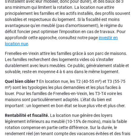
s'installent avec leur mobilier, donc pour durer), et des baux de 3
ans minimum qui limitent la rotation. La location nue attire
principalement les familles et les actifs installés, des profils souvent
solvables et respectueux du logement. Si la fiscalité est moins
avantageuse qu'en meublé (pas d'amortissement), le régime du
déficit foncier peut optimiser l'imposition en cas de travaux. Pour
approfondir cette approche, consultez notre page
investir en
location nue
.
Frenelles-en-Vexin attire les familles grâce à son parc de maisons.
Les familles recherchent des logements vides où s'installer
durablement avec leurs meubles. Ce public, généralement stable et
solvable, reste en moyenne 4 à 6 ans dans le même logement.
Quel bien cibler ?
En location nue, les T2 (40-55 m²) et T3 (55-75
m²) sont les typologies les plus demandées et les plus faciles à
louer. Pour les familles de Frenelles-en-Vexin, les T3-T4 voire les
maisons sont particulièrement adaptés. L'état du bien est
important : un logement en bon état se loue plus vite et plus cher.
Rentabilité et fiscalité.
La location nue génère des loyers
légèrement inférieurs au meublé (10-15% de moins), mais la faible
rotation compense en partie cette différence. Sur la durée, le
rendement réel (en tenant compte des vacances évitées et des frais