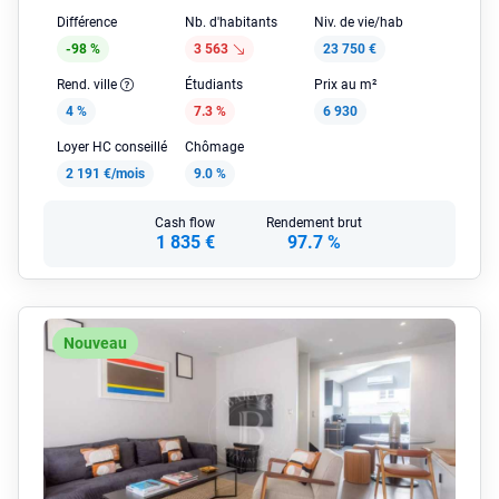
Différence
Nb. d'habitants
Niv. de vie/hab
-98 %
3 563
23 750 €
Rend. ville
Étudiants
Prix au m²
4 %
7.3 %
6 930
Loyer HC conseillé
Chômage
2 191 €/mois
9.0 %
Cash flow
Rendement brut
1 835 €
97.7 %
Nouveau