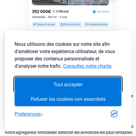
Nous utilisons des cookies sur notre site afin
d’améliorer votre expérience utilisateur, de vous
Comment sélectionner les annonces immobilières rentables
proposer des contenus personnalisés et
rapidement ?
d’analyser notre trafic.
Consultez notre charte
.
Notre moteur de recherche immobilier vous permet de cibler
rapidement les meilleures opportunités grâce à des filtres puissants
Tout accepter
et précis pensé par des investisseurs pour des investisseurs
En tant que véritable
agrégateur d’annonces immo
, LyBox centralise
Refuser les cookies non essentiels
les offres issues de centaines de sites pour vous éviter de les
consulter une à une.
Preferences
Affinez vos résultats avec plus de 30 critères disponibles pour filtrer
par ville, prix, rendement, cash-flow, type de bien ou surface et laissez
notre agrégateur immobilier détecter les annonces les plus rentables.