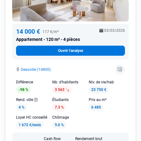
14 000 €
03/03/2026
117 €/m²
Appartement
120 m² - 4 pièces
Ouvrir l'analyse
Deauville (14800)
Différence
Nb. d'habitants
Niv. de vie/hab
-98 %
3 563
23 750 €
Rend. ville
Étudiants
Prix au m²
4 %
7.3 %
6 485
Loyer HC conseillé
Chômage
1 672 €/mois
9.0 %
Cash flow
Rendement brut