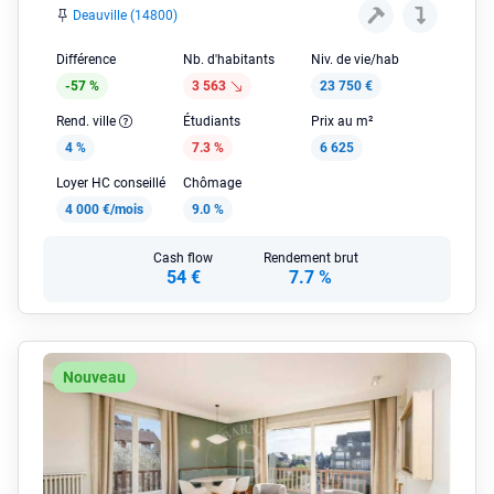
Deauville (14800)
Différence
Nb. d'habitants
Niv. de vie/hab
-57 %
3 563
23 750 €
Rend. ville
Étudiants
Prix au m²
4 %
7.3 %
6 625
Loyer HC conseillé
Chômage
4 000 €/mois
9.0 %
Cash flow
Rendement brut
54 €
7.7 %
Nouveau