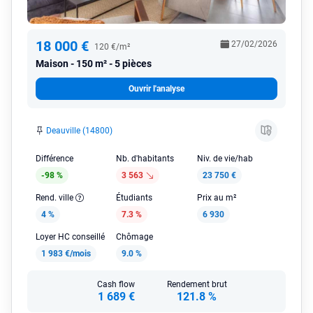
18 000 €
27/02/2026
120 €/m²
Maison
150 m² - 5 pièces
Ouvrir l'analyse
Deauville (14800)
Différence
Nb. d'habitants
Niv. de vie/hab
-98 %
3 563
23 750 €
Rend. ville
Étudiants
Prix au m²
4 %
7.3 %
6 930
Loyer HC conseillé
Chômage
1 983 €/mois
9.0 %
Cash flow
Rendement brut
1 689 €
121.8 %