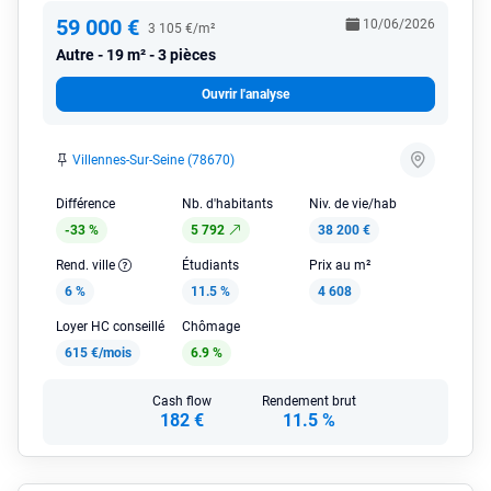
59 000 €
10/06/2026
3 105 €/m²
Autre
19 m² - 3 pièces
Ouvrir l'analyse
Villennes-Sur-Seine (78670)
Différence
Nb. d'habitants
Niv. de vie/hab
-33 %
5 792
38 200 €
Rend. ville
Étudiants
Prix au m²
6 %
11.5 %
4 608
Loyer HC conseillé
Chômage
615 €/mois
6.9 %
Cash flow
Rendement brut
182 €
11.5 %