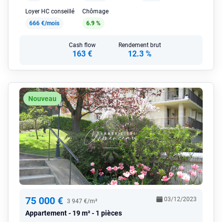
Loyer HC conseillé
Chômage
666 €/mois
6.9 %
Cash flow
Rendement brut
163 €
12.3 %
Nouveau
75 000 €
03/12/2023
3 947 €/m²
Appartement
19 m² - 1 pièces