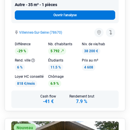
Autre
35 m² - 1 pièces
Ouvrir l'analyse
Villennes-Sur-Seine (78670)
Différence
Nb. d'habitants
Niv. de vie/hab
-29 %
5 792
38 200 €
Rend. ville
Étudiants
Prix au m²
6 %
11.5 %
4 608
Loyer HC conseillé
Chômage
818 €/mois
6.9 %
Cash flow
Rendement brut
-41 €
7.9 %
Nouveau