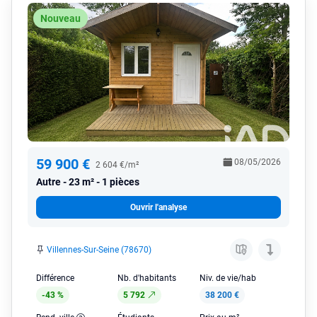
Nouveau
59 900 €
08/05/2026
2 604 €/m²
Autre
23 m² - 1 pièces
Ouvrir l'analyse
Villennes-Sur-Seine (78670)
Différence
Nb. d'habitants
Niv. de vie/hab
-43 %
5 792
38 200 €