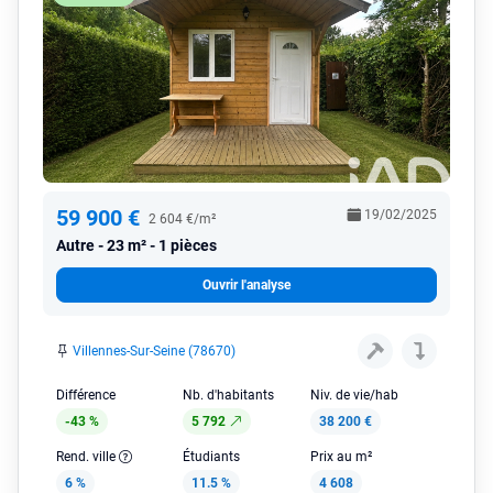
59 900 €
19/02/2025
2 604 €/m²
Autre
23 m² - 1 pièces
Ouvrir l'analyse
Villennes-Sur-Seine (78670)
Différence
Nb. d'habitants
Niv. de vie/hab
-43 %
5 792
38 200 €
Rend. ville
Étudiants
Prix au m²
6 %
11.5 %
4 608