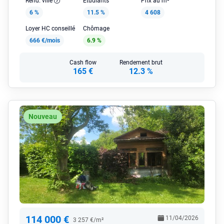
Rend. ville
Étudiants
Prix au m²
6 %
11.5 %
4 608
Loyer HC conseillé
Chômage
666 €/mois
6.9 %
Cash flow
Rendement brut
165 €
12.3 %
Nouveau
114 000 €
11/04/2026
3 257 €/m²