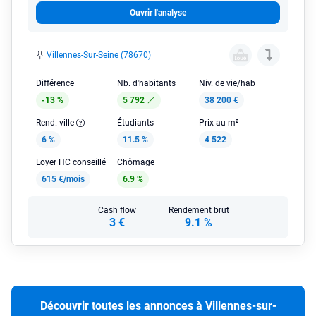
Ouvrir l'analyse
Villennes-Sur-Seine (78670)
Différence
Nb. d'habitants
Niv. de vie/hab
-13 %
5 792
38 200 €
Rend. ville
Étudiants
Prix au m²
6 %
11.5 %
4 522
Loyer HC conseillé
Chômage
615 €/mois
6.9 %
Cash flow
Rendement brut
3 €
9.1 %
Découvrir toutes les annonces à Villennes-sur-