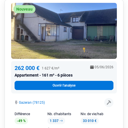
Nouveau
262 000 €
05/06/2026
1 627 €/m²
Appartement
161 m² - 6 pièces
Ouvrir l'analyse
Gazeran (78125)
Différence
Nb. d'habitants
Niv. de vie/hab
-49 %
1 337
33 010 €