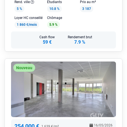
Rend. ville
Étudiants
Prix au m²
5 %
10.8 %
3 187
Loyer HC conseillé
Chômage
1 860 €/mois
5.9 %
Cash flow
Rendement brut
59 €
7.9 %
Nouveau
254 000 €
16/05/2026
1 639 €/m²