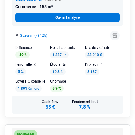
Commerce
155 m²
Ouvrir l'analyse
Gazeran (78125)
Différence
Nb. d'habitants
Niv. de vie/hab
-49 %
1 337
33 010 €
Rend. ville
Étudiants
Prix au m²
5 %
10.8 %
3 187
Loyer HC conseillé
Chômage
1 801 €/mois
5.9 %
Cash flow
Rendement brut
55 €
7.8 %
Nouveau