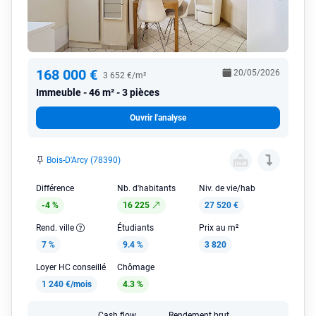
168 000 €
20/05/2026
3 652 €/m²
Immeuble
46 m² - 3 pièces
Ouvrir l'analyse
Bois-D'Arcy (78390)
Différence
Nb. d'habitants
Niv. de vie/hab
-4 %
16 225
27 520 €
Rend. ville
Étudiants
Prix au m²
7 %
9.4 %
3 820
Loyer HC conseillé
Chômage
1 240 €/mois
4.3 %
Cash flow
Rendement brut