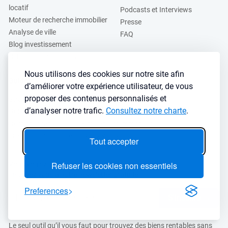
locatif
Podcasts et Interviews
Moteur de recherche immobilier
Presse
Analyse de ville
FAQ
Blog investissement
Offres professionnels
Nous utilisons des cookies sur notre site afin
Guides
d’améliorer votre expérience utilisateur, de vous
proposer des contenus personnalisés et
Stratégie de location
Finance de l'immobilier
d’analyser notre trafic.
Consultez notre charte
.
Guide immobilier
Crédit immobilier
Gestion locative
Simulateurs immobilier
Fiscalité immobilière
Lybox vs DVF
Tout accepter
Refuser les cookies non essentiels
Vous voulez apprendre à investir dans l’immobilier ?
Inscrivez vous à notre newsletter gratuite :
Preferences
S'inscrire
→
Le seul outil qu’il vous faut pour trouvez des biens rentables sans