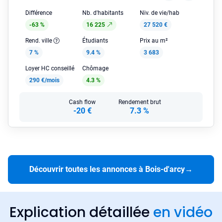
Différence
Nb. d'habitants
Niv. de vie/hab
-63 %
16 225
27 520 €
Rend. ville
Étudiants
Prix au m²
7 %
9.4 %
3 683
Loyer HC conseillé
Chômage
290 €/mois
4.3 %
Cash flow
Rendement brut
-20 €
7.3 %
Découvrir toutes les annonces à Bois-d'arcy
→
Explication détaillée
en vidéo