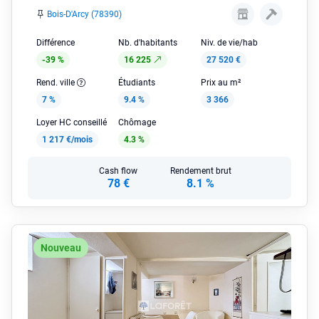
Bois-D'Arcy (78390)
Différence
Nb. d'habitants
Niv. de vie/hab
-39 %
16 225
27 520 €
Rend. ville
Étudiants
Prix au m²
7 %
9.4 %
3 366
Loyer HC conseillé
Chômage
1 217 €/mois
4.3 %
Cash flow
Rendement brut
78 €
8.1 %
Nouveau