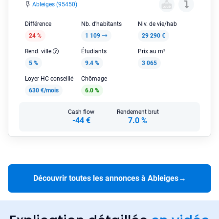
Ableiges (95450)
Différence
Nb. d'habitants
Niv. de vie/hab
24 %
1 109
29 290 €
Rend. ville
Étudiants
Prix au m²
5 %
9.4 %
3 065
Loyer HC conseillé
Chômage
630 €/mois
6.0 %
Cash flow
Rendement brut
-44 €
7.0 %
Découvrir toutes les annonces à Ableiges
→