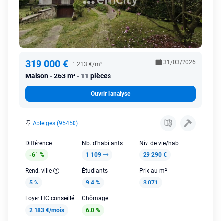
319 000 €
31/03/2026
1 213 €/m²
Maison
263 m² - 11 pièces
Ouvrir l'analyse
Ableiges (95450)
Différence
Nb. d'habitants
Niv. de vie/hab
-61 %
1 109
29 290 €
Rend. ville
Étudiants
Prix au m²
5 %
9.4 %
3 071
Loyer HC conseillé
Chômage
2 183 €/mois
6.0 %