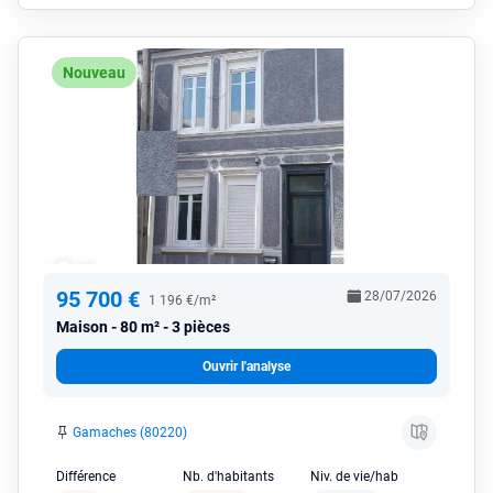
Nouveau
95 700 €
28/07/2026
1 196 €/m²
Maison
80 m² - 3 pièces
Ouvrir l'analyse
Gamaches (80220)
Différence
Nb. d'habitants
Niv. de vie/hab