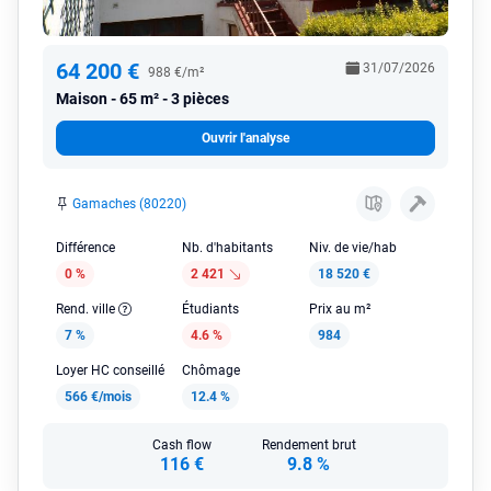
64 200 €
31/07/2026
988 €/m²
Maison
65 m² - 3 pièces
Ouvrir l'analyse
Gamaches (80220)
Différence
Nb. d'habitants
Niv. de vie/hab
0 %
2 421
18 520 €
Rend. ville
Étudiants
Prix au m²
7 %
4.6 %
984
Loyer HC conseillé
Chômage
566 €/mois
12.4 %
Cash flow
Rendement brut
116 €
9.8 %