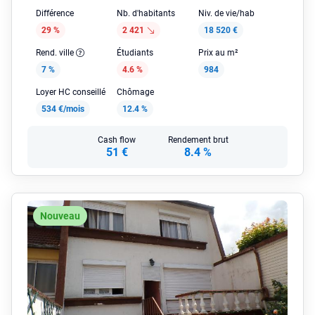
Différence
Nb. d'habitants
Niv. de vie/hab
29 %
2 421
18 520 €
Rend. ville
Étudiants
Prix au m²
7 %
4.6 %
984
Loyer HC conseillé
Chômage
534 €/mois
12.4 %
Cash flow
Rendement brut
51 €
8.4 %
Nouveau