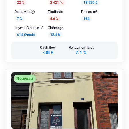
22 %
2 421
18 520 €
Rend. ville
Étudiants
Prix au m²
7 %
4.6 %
984
Loyer HC conseillé
Chômage
614 €/mois
12.4 %
Cash flow
Rendement brut
-38 €
7.1 %
Nouveau