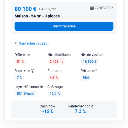
80 100 €
27/07/2026
1 483 €/m²
Maison
54 m² - 3 pièces
Ouvrir l'analyse
Gamaches (80220)
Différence
Nb. d'habitants
Niv. de vie/hab
51 %
2 421
18 520 €
Rend. ville
Étudiants
Prix au m²
7 %
4.6 %
984
Loyer HC conseillé
Chômage
531 €/mois
12.4 %
Cash flow
Rendement brut
-16 €
7.3 %