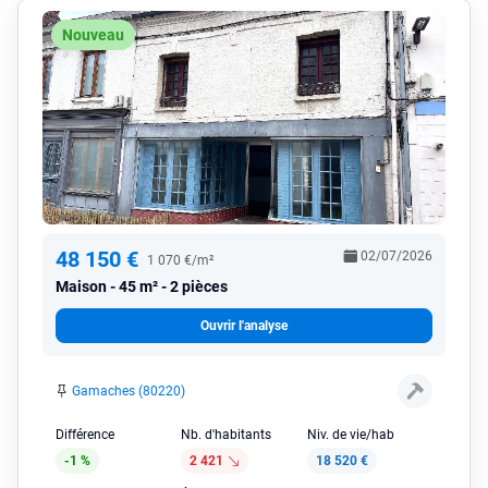
Nouveau
48 150 €
02/07/2026
1 070 €/m²
Maison
45 m² - 2 pièces
Ouvrir l'analyse
Gamaches (80220)
Différence
Nb. d'habitants
Niv. de vie/hab
-1 %
2 421
18 520 €