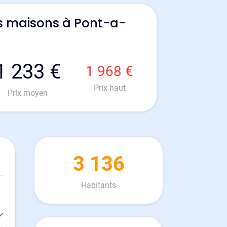
s maisons à Pont-a-
1 233 €
1 968 €
Prix haut
Prix moyen
3 136
Habitants