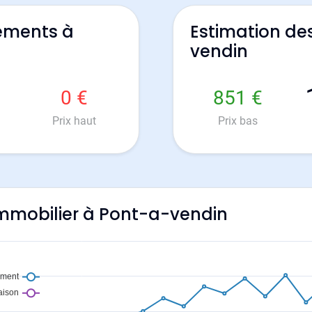
ements à
Estimation de
vendin
0 €
851 €
Prix haut
Prix bas
'immobilier à Pont-a-vendin