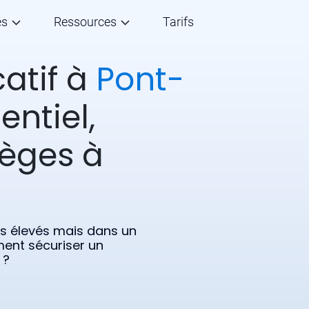
és
Ressources
Tarifs
catif à
Pont-
entiel,
ièges à
s élevés mais dans un
ent sécuriser un
 ?