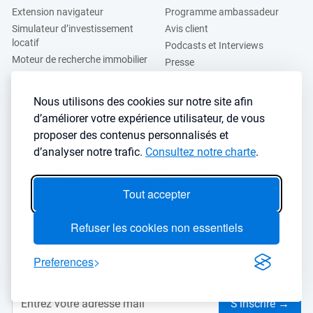
Extension navigateur
Programme ambassadeur
Simulateur d’investissement
Avis client
locatif
Podcasts et Interviews
Moteur de recherche immobilier
Presse
Analyse de ville
FAQ
Blog investissement
Nous utilisons des cookies sur notre site afin
Offres professionnels
d’améliorer votre expérience utilisateur, de vous
proposer des contenus personnalisés et
Guides
d’analyser notre trafic.
Consultez notre charte
.
Stratégie de location
Finance de l'immobilier
Guide immobilier
Crédit immobilier
Tout accepter
Gestion locative
Simulateurs immobilier
Fiscalité immobilière
Lybox vs DVF
Refuser les cookies non essentiels
Vous voulez apprendre à investir dans l’immobilier ?
Preferences
Inscrivez vous à notre newsletter gratuite :
S'inscrire
→