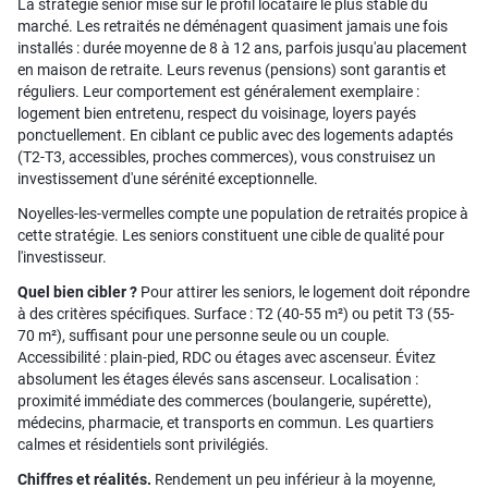
La stratégie senior mise sur le profil locataire le plus stable du
marché. Les retraités ne déménagent quasiment jamais une fois
installés : durée moyenne de 8 à 12 ans, parfois jusqu'au placement
en maison de retraite. Leurs revenus (pensions) sont garantis et
réguliers. Leur comportement est généralement exemplaire :
logement bien entretenu, respect du voisinage, loyers payés
ponctuellement. En ciblant ce public avec des logements adaptés
(T2-T3, accessibles, proches commerces), vous construisez un
investissement d'une sérénité exceptionnelle.
Noyelles-les-vermelles compte une population de retraités propice à
cette stratégie. Les seniors constituent une cible de qualité pour
l'investisseur.
Quel bien cibler ?
Pour attirer les seniors, le logement doit répondre
à des critères spécifiques. Surface : T2 (40-55 m²) ou petit T3 (55-
70 m²), suffisant pour une personne seule ou un couple.
Accessibilité : plain-pied, RDC ou étages avec ascenseur. Évitez
absolument les étages élevés sans ascenseur. Localisation :
proximité immédiate des commerces (boulangerie, supérette),
médecins, pharmacie, et transports en commun. Les quartiers
calmes et résidentiels sont privilégiés.
Chiffres et réalités.
Rendement un peu inférieur à la moyenne,