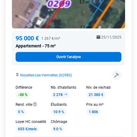
95 000 €
25/11/2025
1 267 €/m²
Appartement
75 m²
Ouvrir l'analyse
Noyelles-Les-Vermelles (62980)
Différence
Nb. d'habitants
Niv. de vie/hab
-30 %
2 278
21 380 €
Rend. ville
Étudiants
Prix au m²
5 %
10.9 %
1 806
Loyer HC conseillé
Chômage
655 €/mois
9.0 %