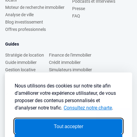
locatif
Podcasts et Interviews
Moteur de recherche immobilier
Presse
Analyse de ville
FAQ
Blog investissement
Offres professionnels
Guides
Stratégie de location
Finance de l'immobilier
Guide immobilier
Crédit immobilier
Gestion locative
Simulateurs immobilier
Fiscalité immobilière
Lybox vs DVF
Nous utilisons des cookies sur notre site afin
d’améliorer votre expérience utilisateur, de vous
Vous voulez apprendre à investir dans l’immobilier ?
proposer des contenus personnalisés et
Inscrivez vous à notre newsletter gratuite :
d’analyser notre trafic.
Consultez notre charte
.
S'inscrire
→
Tout accepter
Le seul outil qu’il vous faut pour trouvez des biens rentables sans