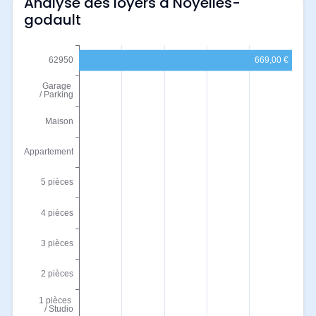
Analyse des loyers à Noyelles-
godault