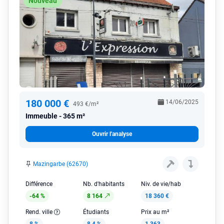
Nouveau
180 000 €
14/06/2025
493 €/m²
Immeuble
365 m²
Ouvrir l'analyse
Mazingarbe (62670)
Différence
Nb. d'habitants
Niv. de vie/hab
-64 %
8 164
18 360 €
Rend. ville
Étudiants
Prix au m²