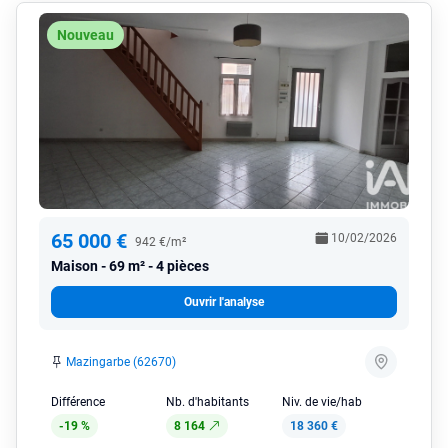
Nouveau
65 000 €
10/02/2026
942 €/m²
Maison
69 m² - 4 pièces
Ouvrir l'analyse
Mazingarbe (62670)
Différence
Nb. d'habitants
Niv. de vie/hab
-19 %
8 164
18 360 €