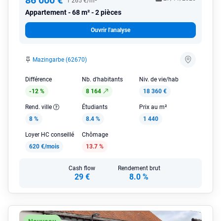
86 000 €
1 265 €/m²
Appartement
68 m² - 2 pièces
Ouvrir l'analyse
Mazingarbe (62670)
Différence
Nb. d'habitants
Niv. de vie/hab
-12 %
8 164
18 360 €
Rend. ville
Étudiants
Prix au m²
8 %
8.4 %
1 440
Loyer HC conseillé
Chômage
620 €/mois
13.7 %
Cash flow
Rendement brut
29 €
8.0 %