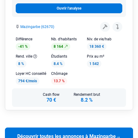
Ouvrir l'analyse
Mazingarbe (62670)
Différence
Nb. d'habitants
Niv. de vie/hab
-41 %
8 164
18 360 €
Rend. ville
Étudiants
Prix au m²
8 %
8.4 %
1 542
Loyer HC conseillé
Chômage
794 €/mois
13.7 %
Cash flow
Rendement brut
70 €
8.2 %
Découvrir toutes les annonces à Mazingarbe
→