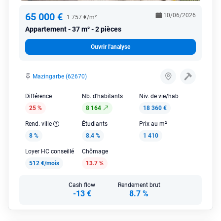
65 000 €
10/06/2026
1 757 €/m²
Appartement
37 m² - 2 pièces
Ouvrir l'analyse
Mazingarbe (62670)
Différence
Nb. d'habitants
Niv. de vie/hab
25 %
8 164
18 360 €
Rend. ville
Étudiants
Prix au m²
8 %
8.4 %
1 410
Loyer HC conseillé
Chômage
512 €/mois
13.7 %
Cash flow
Rendement brut
-13 €
8.7 %