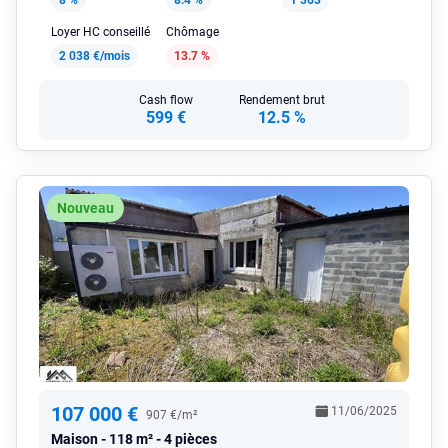
8 %
8.4 %
1 363
Loyer HC conseillé
Chômage
2 038 €/mois
13.7 %
Cash flow
Rendement brut
599 €
12.5 %
Nouveau
107 000 €
11/06/2025
907 €/m²
Maison
118 m² - 4 pièces