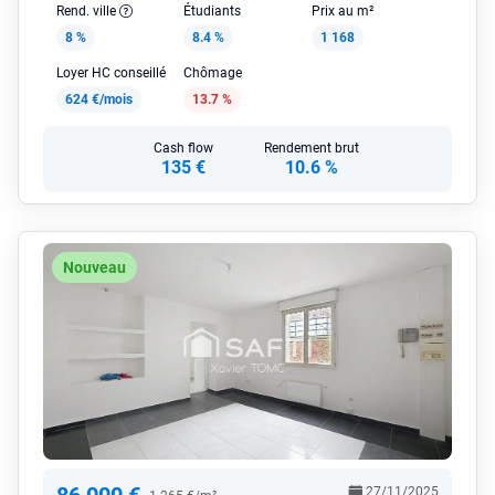
Rend. ville
Étudiants
Prix au m²
8 %
8.4 %
1 168
Loyer HC conseillé
Chômage
624 €/mois
13.7 %
Cash flow
Rendement brut
135 €
10.6 %
Nouveau
27/11/2025