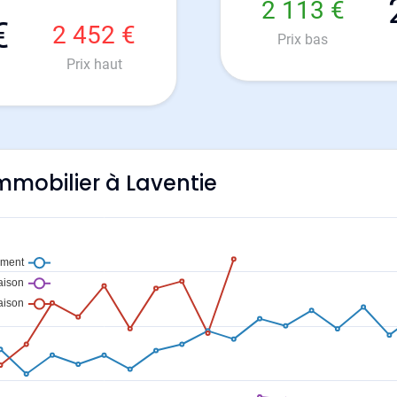
2 113 €
€
2 452 €
Prix bas
Prix haut
immobilier à Laventie