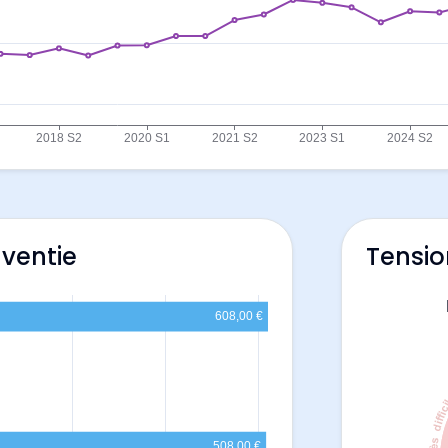
aventie
Tensio