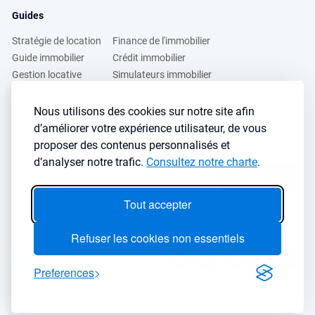
Guides
Stratégie de location
Finance de l'immobilier
Guide immobilier
Crédit immobilier
Gestion locative
Simulateurs immobilier
Fiscalité immobilière
Lybox vs DVF
Nous utilisons des cookies sur notre site afin
d’améliorer votre expérience utilisateur, de vous
Vous voulez apprendre à investir dans l’immobilier ?
proposer des contenus personnalisés et
Inscrivez vous à notre newsletter gratuite :
d’analyser notre trafic.
Consultez notre charte
.
S'inscrire
→
Tout accepter
Le seul outil qu’il vous faut pour trouvez des biens rentables sans
sacrifier votre temps libre
Refuser les cookies non essentiels
Preferences
COPYRIGHT © 2026. ALL RIGHTS RESERVED LyBox
Contact
Charte
CGUV
Mentions légales