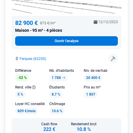
82 900 €
12/12/2023
873 €/m²
Maison
95 m² - 4 pièces
Ouvrir l'analyse
Ferques (62250)
Différence
Nb. d'habitants
Niv. de vie/hab
-52 %
1 788
20 400 €
Rend. ville
Étudiants
Prix au m²
5 %
8.7 %
1 807
Loyer HC conseillé
Chômage
809 €/mois
10.6 %
Cash flow
Rendement brut
222 €
10.8 %