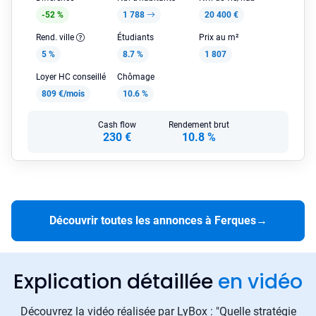
-52 %
1 788
20 400 €
Rend. ville
Étudiants
Prix au m²
5 %
8.7 %
1 807
Loyer HC conseillé
Chômage
809 €/mois
10.6 %
Cash flow
Rendement brut
230 €
10.8 %
Découvrir toutes les annonces à Ferques
→
Explication détaillée
en vidéo
Découvrez la vidéo réalisée par LyBox : "Quelle stratégie