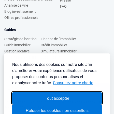
Presse
Analyse de ville
FAQ
Blog investissement
Offres professionnels
Guides
Stratégie de location
Finance de l'immobilier
Guide immobilier
Crédit immobilier
Gestion locative
Simulateurs immobilier
Fiscalité immobilière
Lybox vs DVF
Nous utilisons des cookies sur notre site afin
d’améliorer votre expérience utilisateur, de vous
Vous voulez apprendre à investir dans l’immobilier ?
proposer des contenus personnalisés et
Inscrivez vous à notre newsletter gratuite :
d’analyser notre trafic.
Consultez notre charte
.
S'inscrire
→
Tout accepter
Le seul outil qu’il vous faut pour trouvez des biens rentables sans
sacrifier votre temps libre
Refuser les cookies non essentiels