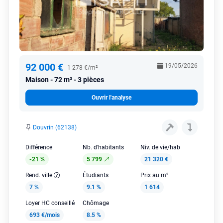
92 000 €
19/05/2026
1 278 €/m²
Maison
72 m² - 3 pièces
Ouvrir l'analyse
Douvrin (62138)
Différence
Nb. d'habitants
Niv. de vie/hab
-21 %
5 799
21 320 €
Rend. ville
Étudiants
Prix au m²
7 %
9.1 %
1 614
Loyer HC conseillé
Chômage
693 €/mois
8.5 %