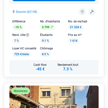
Douvrin (62138)
Différence
Nb. d'habitants
Niv. de vie/hab
-15 %
5 799
21 320 €
Rend. ville
Étudiants
Prix au m²
7 %
9.1 %
1 614
Loyer HC conseillé
Chômage
725 €/mois
8.5 %
Cash flow
Rendement brut
-45 €
7.3 %
Nouveau