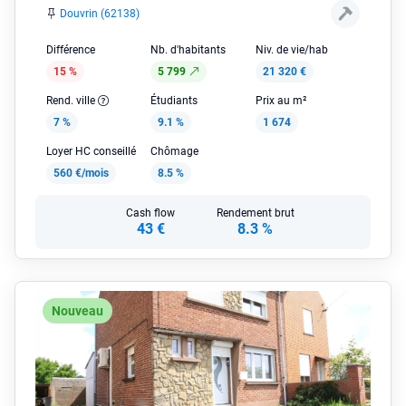
Douvrin (62138)
Différence
Nb. d'habitants
Niv. de vie/hab
15 %
5 799
21 320 €
Rend. ville
Étudiants
Prix au m²
7 %
9.1 %
1 674
Loyer HC conseillé
Chômage
560 €/mois
8.5 %
Cash flow
Rendement brut
43 €
8.3 %
Nouveau