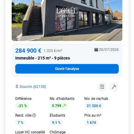
284 900 €
20/07/2026
1 325 €/m²
Immeuble
215 m² - 9 pièces
Ouvrir l'analyse
Douvrin (62138)
Différence
Nb. d'habitants
Niv. de vie/hab
-21 %
5 799
21 320 €
Rend. ville
Étudiants
Prix au m²
7 %
9.1 %
1 674
Loyer HC conseillé
Chômage