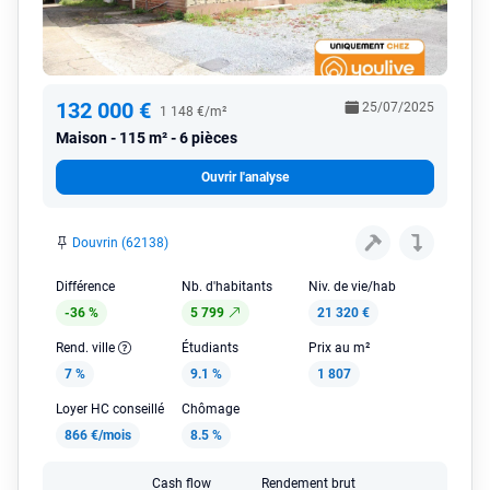
132 000 €
25/07/2025
1 148 €/m²
Maison
115 m² - 6 pièces
Ouvrir l'analyse
Douvrin (62138)
Différence
Nb. d'habitants
Niv. de vie/hab
-36 %
5 799
21 320 €
Rend. ville
Étudiants
Prix au m²
7 %
9.1 %
1 807
Loyer HC conseillé
Chômage
866 €/mois
8.5 %
Cash flow
Rendement brut