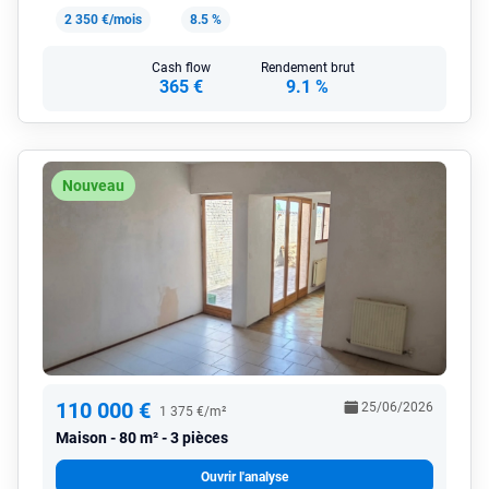
2 350 €/mois
8.5 %
Cash flow
Rendement brut
365 €
9.1 %
Nouveau
110 000 €
25/06/2026
1 375 €/m²
Maison
80 m² - 3 pièces
Ouvrir l'analyse