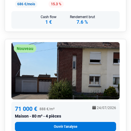
686 €/mois
15.3 %
Cash flow
Rendement brut
1 €
7.6 %
Nouveau
71 000 €
24/07/2026
888 €/m²
Maison
80 m² - 4 pièces
Ouvrir l'analyse