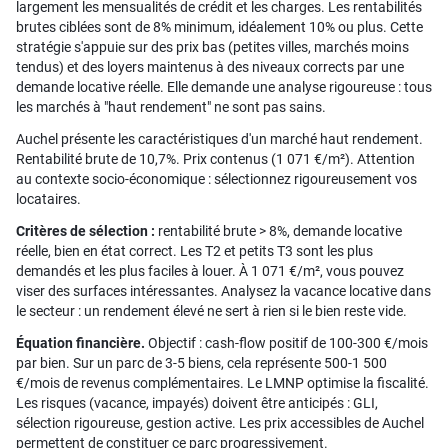
largement les mensualités de crédit et les charges. Les rentabilités
brutes ciblées sont de 8% minimum, idéalement 10% ou plus. Cette
stratégie s'appuie sur des prix bas (petites villes, marchés moins
tendus) et des loyers maintenus à des niveaux corrects par une
demande locative réelle. Elle demande une analyse rigoureuse : tous
les marchés à "haut rendement" ne sont pas sains.
Auchel présente les caractéristiques d'un marché haut rendement.
Rentabilité brute de 10,7%. Prix contenus (1 071 €/m²). Attention
au contexte socio-économique : sélectionnez rigoureusement vos
locataires.
Critères de sélection :
rentabilité brute > 8%, demande locative
réelle, bien en état correct. Les T2 et petits T3 sont les plus
demandés et les plus faciles à louer. À 1 071 €/m², vous pouvez
viser des surfaces intéressantes. Analysez la vacance locative dans
le secteur : un rendement élevé ne sert à rien si le bien reste vide.
Équation financière.
Objectif : cash-flow positif de 100-300 €/mois
par bien. Sur un parc de 3-5 biens, cela représente 500-1 500
€/mois de revenus complémentaires. Le LMNP optimise la fiscalité.
Les risques (vacance, impayés) doivent être anticipés : GLI,
sélection rigoureuse, gestion active. Les prix accessibles de Auchel
permettent de constituer ce parc progressivement.