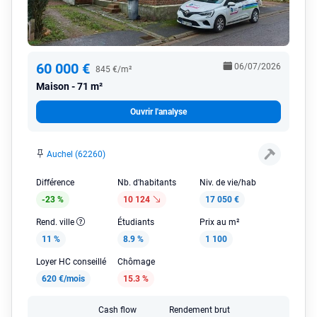
60 000 €
06/07/2026
845 €/m²
Maison
71 m²
Ouvrir l'analyse
Auchel (62260)
Différence
Nb. d'habitants
Niv. de vie/hab
-23 %
10 124
17 050 €
Rend. ville
Étudiants
Prix au m²
11 %
8.9 %
1 100
Loyer HC conseillé
Chômage
620 €/mois
15.3 %
Cash flow
Rendement brut