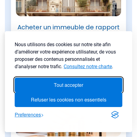
Acheter un immeuble de rapport
Comprenez les avantages, les risques et les étapes pour
investir dans un immeuble entier et construire un
Nous utilisons des cookies sur notre site afin
patrimoine à haut rendement.
d’améliorer votre expérience utilisateur, de vous
proposer des contenus personnalisés et
Lire l'article
→
d’analyser notre trafic.
Consultez notre charte
.
Tout accepter
Refuser les cookies non essentiels
Preferences