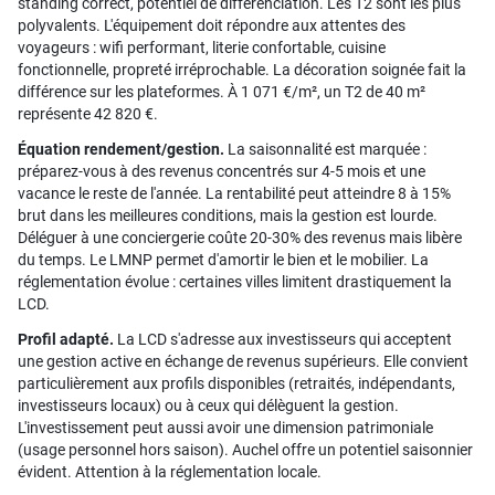
standing correct, potentiel de différenciation. Les T2 sont les plus
polyvalents. L'équipement doit répondre aux attentes des
voyageurs : wifi performant, literie confortable, cuisine
fonctionnelle, propreté irréprochable. La décoration soignée fait la
différence sur les plateformes. À 1 071 €/m², un T2 de 40 m²
représente 42 820 €.
Équation rendement/gestion.
La saisonnalité est marquée :
préparez-vous à des revenus concentrés sur 4-5 mois et une
vacance le reste de l'année. La rentabilité peut atteindre 8 à 15%
brut dans les meilleures conditions, mais la gestion est lourde.
Déléguer à une conciergerie coûte 20-30% des revenus mais libère
du temps. Le LMNP permet d'amortir le bien et le mobilier. La
réglementation évolue : certaines villes limitent drastiquement la
LCD.
Profil adapté.
La LCD s'adresse aux investisseurs qui acceptent
une gestion active en échange de revenus supérieurs. Elle convient
particulièrement aux profils disponibles (retraités, indépendants,
investisseurs locaux) ou à ceux qui délèguent la gestion.
L'investissement peut aussi avoir une dimension patrimoniale
(usage personnel hors saison). Auchel offre un potentiel saisonnier
évident. Attention à la réglementation locale.