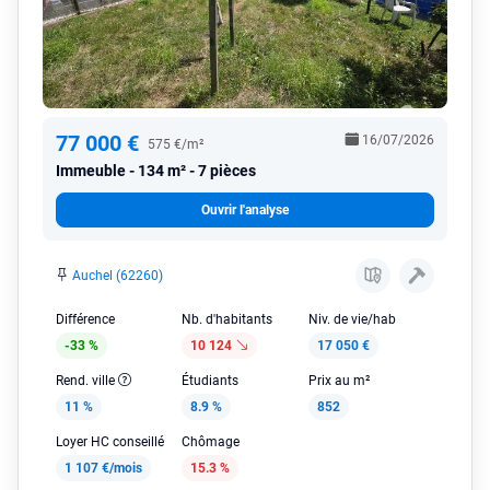
77 000 €
16/07/2026
575 €/m²
Immeuble
134 m² - 7 pièces
Ouvrir l'analyse
Auchel (62260)
Différence
Nb. d'habitants
Niv. de vie/hab
-33 %
10 124
17 050 €
Rend. ville
Étudiants
Prix au m²
11 %
8.9 %
852
Loyer HC conseillé
Chômage
1 107 €/mois
15.3 %