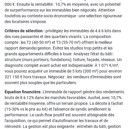
000 €. Ensuite la rentabilité : 10,7% en moyenne, avec un potentiel
de surperformance sur les immeubles bien négociés. Attention
toutefois au contexte socio-économique : une sélection rigoureuse
des locataires s'impose.
Critères de sélection :
privilégiez les immeubles de 4 à 6 lots dans
des rues passantes et des quartiers vivants. La composition
compte : les T2 (40-50 m²) et T3 (55-70 m²) offrent le meilleur
rapport demande/gestion. Évitez les studios trop petits et les
grands appartements difficiles à louer. Analysez l'état du bâti :
structure (murs porteurs, fondations), toiture, façade, réseaux. Un
diagnostic complet avant achat est indispensable. À 1 071 €/m²,
vous pouvez acquérir un immeuble de 5 lots (300 m²) pour environ
321 150 € hors travaux. Négociez : les vendeurs d'immeubles sont
souvent plus souples que les particuliers.
Équation financière.
L'immeuble de rapport génère des rendements
bruts de 8 à 12% dans les marchés favorables. Auchel, avec 10,7%
de rentabilité moyenne, offre un terrain propice. La décote à l'achat
(15-30% vs le prix au lot) et l'absence de syndic améliorent la
performance. Le cash-flow positif est souvent atteignable dès
l'acquisition, ce qui permet d'autofinancer les travaux et de
réinvestir. La gestion est plus exigeante : entretien du bâti, gestion