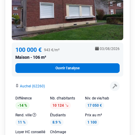
100 000 €
03/08/2026
943 €/m²
Maison
106 m²
Ouvrir l'analyse
Auchel (62260)
Différence
Nb. d'habitants
Niv. de vie/hab
-14 %
10 124
17 050 €
Rend. ville
Étudiants
Prix au m²
11 %
8.9 %
1 100
Loyer HC conseillé
Chômage