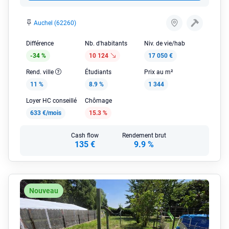
Auchel (62260)
Différence
Nb. d'habitants
Niv. de vie/hab
-34 %
10 124
17 050 €
Rend. ville
Étudiants
Prix au m²
11 %
8.9 %
1 344
Loyer HC conseillé
Chômage
633 €/mois
15.3 %
Cash flow
Rendement brut
135 €
9.9 %
Nouveau