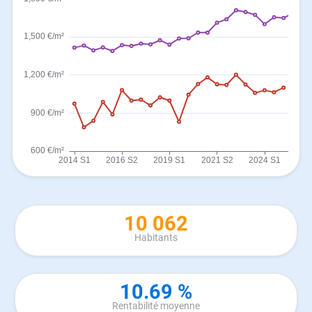
10 062
Habitants
10.69 %
Rentabilité moyenne