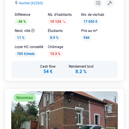
Auchel (62260)
Différence
Nb. d'habitants
Niv. de vie/hab
-36 %
10 124
17 050 €
Rend. ville
Étudiants
Prix au m²
11 %
8.9 %
946
Loyer HC conseillé
Chômage
785 €/mois
15.3 %
Cash flow
Rendement brut
54 €
8.2 %
Nouveau