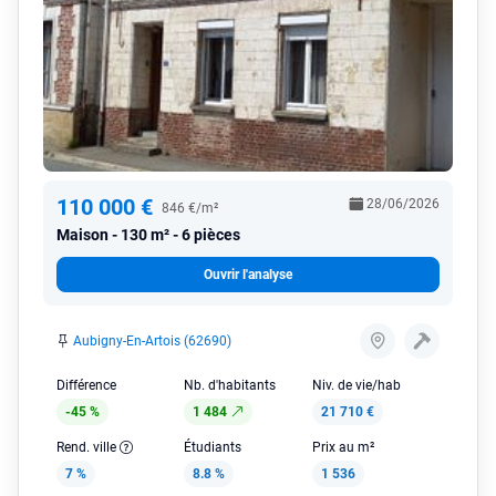
110 000 €
28/06/2026
846 €/m²
Maison
130 m² - 6 pièces
Ouvrir l'analyse
Aubigny-En-Artois (62690)
Différence
Nb. d'habitants
Niv. de vie/hab
-45 %
1 484
21 710 €
Rend. ville
Étudiants
Prix au m²
7 %
8.8 %
1 536