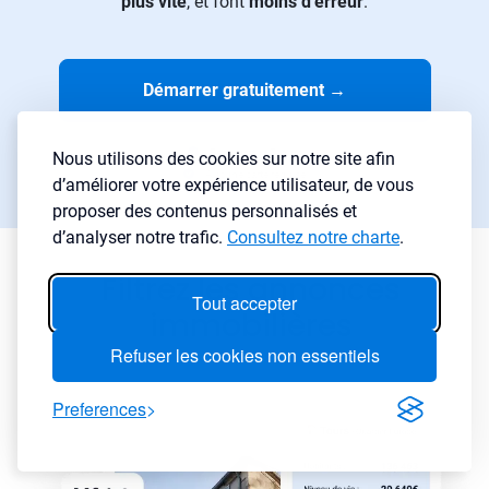
plus vite
, et font
moins d’erreur
.
Démarrer gratuitement
→
Essai gratuit 7 jours
Nous utilisons des cookies sur notre site afin
Aucune carte requise
d’améliorer votre expérience utilisateur, de vous
proposer des contenus personnalisés et
d’analyser notre trafic.
Consultez notre charte
.
Filtrez les annonces
Tout accepter
immobilières
Refuser les cookies non essentiels
Preferences