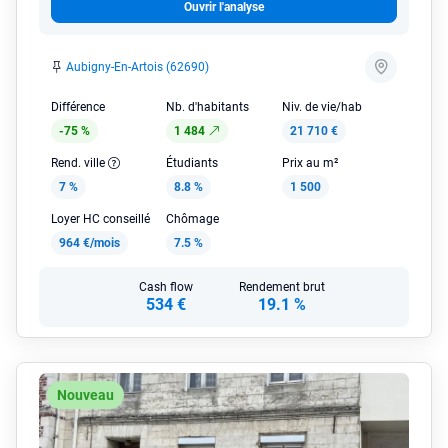
Ouvrir l'analyse
Aubigny-En-Artois (62690)
Différence
Nb. d'habitants
Niv. de vie/hab
-75 %
1 484
21 710 €
Rend. ville
Étudiants
Prix au m²
7 %
8.8 %
1 500
Loyer HC conseillé
Chômage
964 €/mois
7.5 %
Cash flow
Rendement brut
534 €
19.1 %
Nouveau