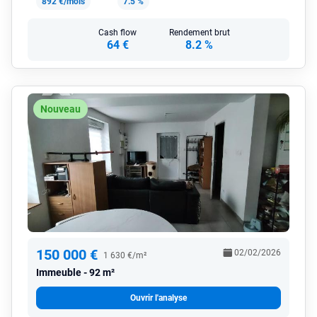
892 €/mois
7.5 %
Cash flow
Rendement brut
64 €
8.2 %
Nouveau
150 000 €
02/02/2026
1 630 €/m²
Immeuble
92 m²
Ouvrir l'analyse