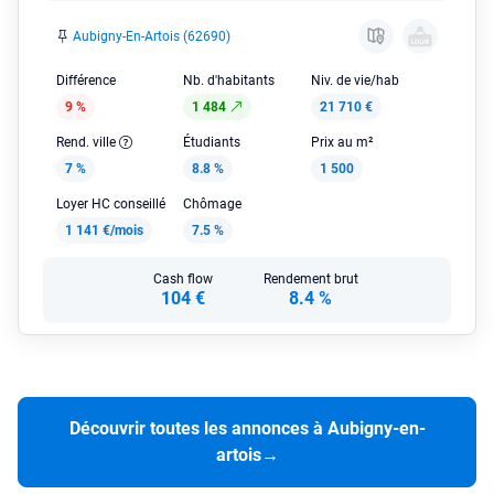
Aubigny-En-Artois (62690)
Différence
Nb. d'habitants
Niv. de vie/hab
9 %
1 484
21 710 €
Rend. ville
Étudiants
Prix au m²
7 %
8.8 %
1 500
Loyer HC conseillé
Chômage
1 141 €/mois
7.5 %
Cash flow
Rendement brut
104 €
8.4 %
Découvrir toutes les annonces à Aubigny-en-
artois
→