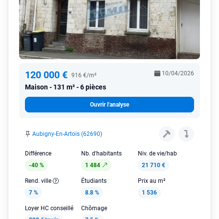
120 000 €
10/04/2026
916 €/m²
Maison
131 m² - 6 pièces
Ouvrir l'analyse
Aubigny-En-Artois (62690)
Différence
Nb. d'habitants
Niv. de vie/hab
-40 %
1 484
21 710 €
Rend. ville
Étudiants
Prix au m²
7 %
8.8 %
1 536
Loyer HC conseillé
Chômage