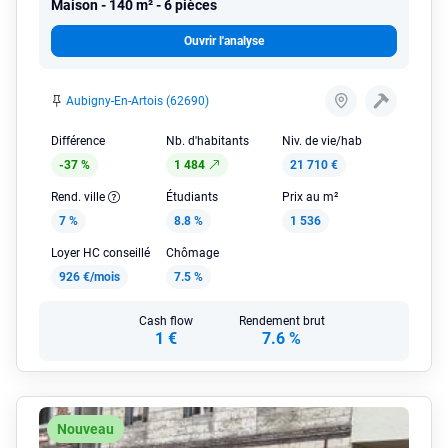
Maison
140 m² - 6 pièces
Ouvrir l'analyse
Aubigny-En-Artois (62690)
Différence
Nb. d'habitants
Niv. de vie/hab
-37 %
1 484
21 710 €
Rend. ville
Étudiants
Prix au m²
7 %
8.8 %
1 536
Loyer HC conseillé
Chômage
926 €/mois
7.5 %
Cash flow
Rendement brut
1 €
7.6 %
Nouveau