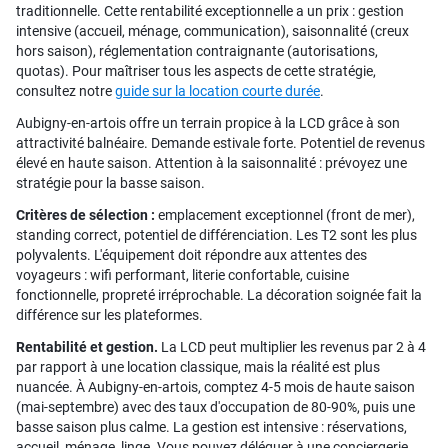
traditionnelle. Cette rentabilité exceptionnelle a un prix : gestion
intensive (accueil, ménage, communication), saisonnalité (creux
hors saison), réglementation contraignante (autorisations,
quotas). Pour maîtriser tous les aspects de cette stratégie,
consultez notre
guide sur la location courte durée
.
Aubigny-en-artois offre un terrain propice à la LCD grâce à son
attractivité balnéaire. Demande estivale forte. Potentiel de revenus
élevé en haute saison. Attention à la saisonnalité : prévoyez une
stratégie pour la basse saison.
Critères de sélection :
emplacement exceptionnel (front de mer),
standing correct, potentiel de différenciation. Les T2 sont les plus
polyvalents. L'équipement doit répondre aux attentes des
voyageurs : wifi performant, literie confortable, cuisine
fonctionnelle, propreté irréprochable. La décoration soignée fait la
différence sur les plateformes.
Rentabilité et gestion.
La LCD peut multiplier les revenus par 2 à 4
par rapport à une location classique, mais la réalité est plus
nuancée. À Aubigny-en-artois, comptez 4-5 mois de haute saison
(mai-septembre) avec des taux d'occupation de 80-90%, puis une
basse saison plus calme. La gestion est intensive : réservations,
accueil, ménage, linge. Vous pouvez déléguer à une conciergerie