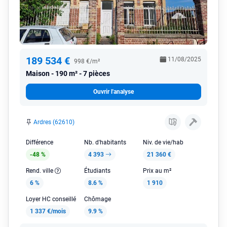
189 534 €
11/08/2025
998 €/m²
Maison
190 m² - 7 pièces
Ouvrir l'analyse
Ardres (62610)
Différence
Nb. d'habitants
Niv. de vie/hab
-48 %
4 393
21 360 €
Rend. ville
Étudiants
Prix au m²
6 %
8.6 %
1 910
Loyer HC conseillé
Chômage
1 337 €/mois
9.9 %