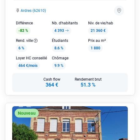
Ardres (62610)
Différence
Nb. d'habitants
Niv. de vie/hab
-82 %
4 393
21 360 €
Rend. ville
Étudiants
Prix au m²
6 %
8.6 %
1 880
Loyer HC conseillé
Chômage
464 €/mois
9.9 %
Cash flow
Rendement brut
364 €
51.3 %
Nouveau