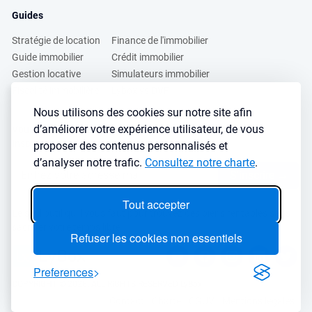
Guides
Stratégie de location
Finance de l'immobilier
Guide immobilier
Crédit immobilier
Gestion locative
Simulateurs immobilier
Fiscalité immobilière
Lybox vs DVF
Nous utilisons des cookies sur notre site afin
d’améliorer votre expérience utilisateur, de vous
Vous voulez apprendre à investir dans l’immobilier ?
Inscrivez vous à notre newsletter gratuite :
proposer des contenus personnalisés et
d’analyser notre trafic.
Consultez notre charte
.
S'inscrire
→
Tout accepter
Le seul outil qu’il vous faut pour trouvez des biens rentables sans
sacrifier votre temps libre
Refuser les cookies non essentiels
Preferences
COPYRIGHT © 2026. ALL RIGHTS RESERVED LyBox
Contact
Charte
CGUV
Mentions légales