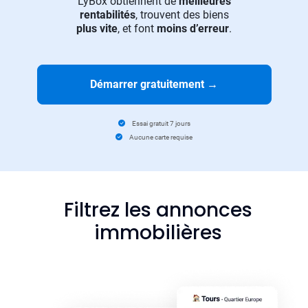
LyBox obtiennent de
meilleures
rentabilités
, trouvent des biens
plus vite
, et font
moins d’erreur
.
Démarrer gratuitement
→
Essai gratuit 7 jours
Aucune carte requise
Filtrez les annonces
immobilières