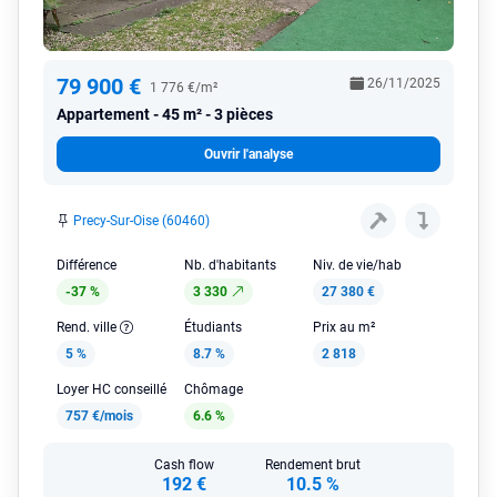
79 900 €
26/11/2025
1 776 €/m²
Appartement
45 m² - 3 pièces
Ouvrir l'analyse
Precy-Sur-Oise (60460)
Différence
Nb. d'habitants
Niv. de vie/hab
-37 %
3 330
27 380 €
Rend. ville
Étudiants
Prix au m²
5 %
8.7 %
2 818
Loyer HC conseillé
Chômage
757 €/mois
6.6 %
Cash flow
Rendement brut
192 €
10.5 %