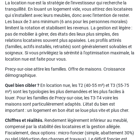
La location nue est la stratégie de l'investisseur qui recherche la
tranquillité. En louant un logement vide, vous attirez des locataires
qui s'installent avec leurs meubles, donc avec l'intention de rester.
Les baux de 3 ans minimum (6 ans pour les personnes morales)
limitent la rotation et stabilisent les revenus. La gestion est légère :
pas de mobilier à gérer, des états des lieux plus simples, des
relations locataires souvent plus apaisées. Les profils attirés
(familles, actifs installés, retraités) sont généralement solvables et
soigneux. Si vous privilégiez la sérénité à l'optimisation maximale, la
location nue est faite pour vous.
Precy-sur-oise attire les familles. Offre de maisons. Croissance
démographique.
Quel bien cibler ?
En location nue, les T2 (40-55 m²) et T3 (55-75
m²) sont les typologies les plus demandées et les plus faciles à
louer. Pour les familles de Precy-sur-oise, les T3-T4 voire les
maisons sont particulièrement adaptés. L'état du bien est
important : un logement en bon état se loue plus vite et plus cher.
Chiffres et réalités.
Rendement légèrement inférieur au meublé,
compensé par la stabilité des locataires et la gestion allégée.
Fiscalement, deux options : micro-foncier (simple, abattement 30%)
ou réel (déduction des charges et travaux). Le déficit foncier est