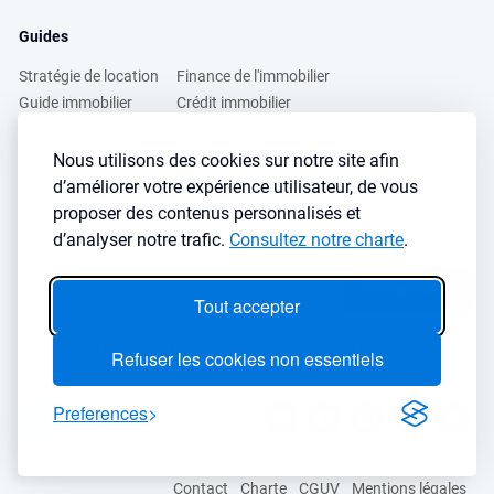
Guides
Stratégie de location
Finance de l'immobilier
Guide immobilier
Crédit immobilier
Gestion locative
Simulateurs immobilier
Fiscalité immobilière
Lybox vs DVF
Nous utilisons des cookies sur notre site afin
d’améliorer votre expérience utilisateur, de vous
proposer des contenus personnalisés et
Vous voulez apprendre à investir dans l’immobilier ?
d’analyser notre trafic.
Consultez notre charte
.
Inscrivez vous à notre newsletter gratuite :
S'inscrire
→
Tout accepter
Le seul outil qu’il vous faut pour trouvez des biens rentables sans
Refuser les cookies non essentiels
sacrifier votre temps libre
Preferences
COPYRIGHT © 2026. ALL RIGHTS RESERVED LyBox
Contact
Charte
CGUV
Mentions légales