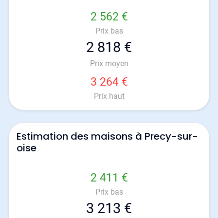
2 562 €
Prix bas
2 818 €
Prix moyen
3 264 €
Prix haut
Estimation des maisons à Precy-sur-
oise
2 411 €
Prix bas
3 213 €