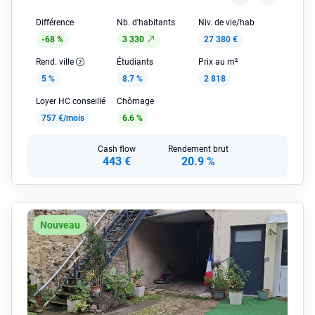
Différence
Nb. d'habitants
Niv. de vie/hab
-68 %
3 330
27 380 €
Rend. ville
Étudiants
Prix au m²
5 %
8.7 %
2 818
Loyer HC conseillé
Chômage
757 €/mois
6.6 %
Cash flow
Rendement brut
443 €
20.9 %
Nouveau