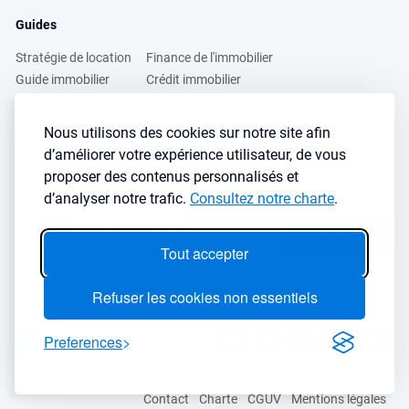
Guides
Stratégie de location
Finance de l'immobilier
Guide immobilier
Crédit immobilier
Gestion locative
Simulateurs immobilier
Fiscalité immobilière
Lybox vs DVF
Nous utilisons des cookies sur notre site afin
d’améliorer votre expérience utilisateur, de vous
Vous voulez apprendre à investir dans l’immobilier ?
proposer des contenus personnalisés et
Inscrivez vous à notre newsletter gratuite :
d’analyser notre trafic.
Consultez notre charte
.
S'inscrire
→
Tout accepter
Le seul outil qu’il vous faut pour trouvez des biens rentables sans
Refuser les cookies non essentiels
sacrifier votre temps libre
Preferences
COPYRIGHT © 2026. ALL RIGHTS RESERVED LyBox
Contact
Charte
CGUV
Mentions légales