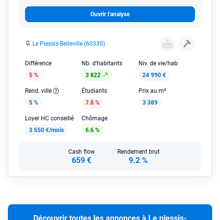
Ouvrir l'analyse
Le Plessis-Belleville (60330)
Différence
Nb. d'habitants
Niv. de vie/hab
5 %
3 822
24 990 €
Rend. ville
Étudiants
Prix au m²
5 %
7.8 %
3 389
Loyer HC conseillé
Chômage
3 550 €/mois
6.6 %
Cash flow
Rendement brut
659 €
9.2 %
Découvrir toutes les annonces à Le plessis-