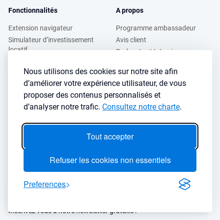
Fonctionnalités
A propos
Extension navigateur
Programme ambassadeur
Simulateur d’investissement
Avis client
locatif
Podcasts et Interviews
Moteur de recherche immobilier
Presse
Nous utilisons des cookies sur notre site afin
Analyse de ville
FAQ
d’améliorer votre expérience utilisateur, de vous
Blog investissement
proposer des contenus personnalisés et
Offres professionnels
d’analyser notre trafic.
Consultez notre charte
.
Guides
Tout accepter
Stratégie de location
Finance de l'immobilier
Guide immobilier
Crédit immobilier
Refuser les cookies non essentiels
Gestion locative
Simulateurs immobilier
Fiscalité immobilière
Lybox vs DVF
Preferences
Vous voulez apprendre à investir dans l’immobilier ?
Inscrivez vous à notre newsletter gratuite :