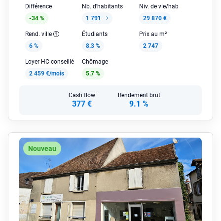
Différence
Nb. d'habitants
Niv. de vie/hab
-34 %
1 791
29 870 €
Rend. ville
Étudiants
Prix au m²
6 %
8.3 %
2 747
Loyer HC conseillé
Chômage
2 459 €/mois
5.7 %
Cash flow
Rendement brut
377 €
9.1 %
Nouveau