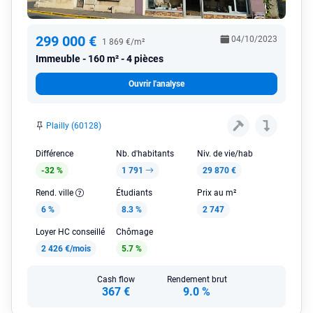
299 000 €
04/10/2023
1 869 €/m²
Immeuble
160 m² - 4 pièces
Ouvrir l'analyse
Plailly (60128)
Différence
Nb. d'habitants
Niv. de vie/hab
-32 %
1 791
29 870 €
Rend. ville
Étudiants
Prix au m²
6 %
8.3 %
2 747
Loyer HC conseillé
Chômage
2 426 €/mois
5.7 %
Cash flow
Rendement brut
367 €
9.0 %