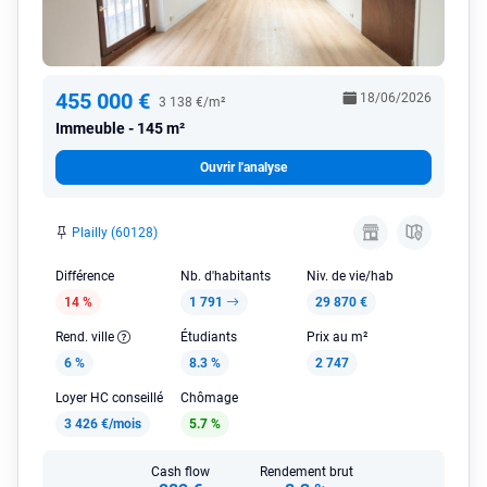
455 000 €
18/06/2026
3 138 €/m²
Immeuble
145 m²
Ouvrir l'analyse
Plailly (60128)
Différence
Nb. d'habitants
Niv. de vie/hab
14 %
1 791
29 870 €
Rend. ville
Étudiants
Prix au m²
6 %
8.3 %
2 747
Loyer HC conseillé
Chômage
3 426 €/mois
5.7 %
Cash flow
Rendement brut