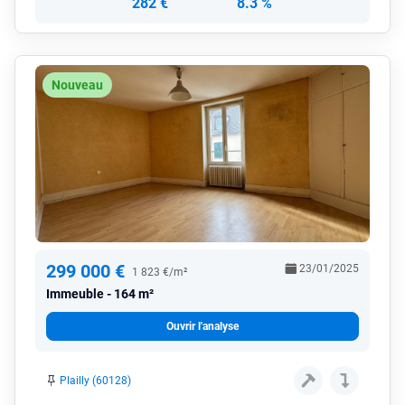
282 €
8.3 %
Nouveau
299 000 €
23/01/2025
1 823 €/m²
Immeuble
164 m²
Ouvrir l'analyse
Plailly (60128)