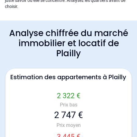
juste savoir où elle se concentre. Analysez les quartiers avant de
choisir.
Analyse chiffrée du marché
immobilier et locatif de
Plailly
Estimation des appartements à Plailly
2 322 €
Prix bas
2 747 €
Prix moyen
3 445 €