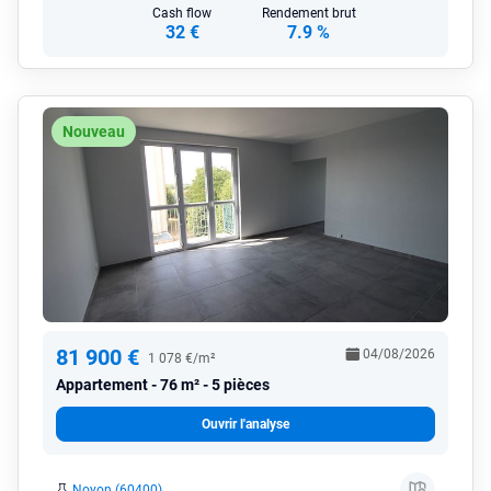
Cash flow
Rendement brut
32 €
7.9 %
Nouveau
81 900 €
04/08/2026
1 078 €/m²
Appartement
76 m² - 5 pièces
Ouvrir l'analyse
Noyon (60400)