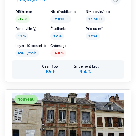
Différence
Nb. d'habitants
Niv. de vie/hab
-17 %
12 810
17 740 €
Rend. ville
Étudiants
Prix au m²
11 %
9.2 %
1 294
Loyer HC conseillé
Chômage
696 €/mois
16.0 %
Cash flow
Rendement brut
86 €
9.4 %
Nouveau