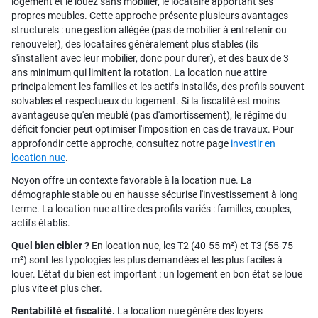
logement et le louez sans mobilier, le locataire apportant ses
propres meubles. Cette approche présente plusieurs avantages
structurels : une gestion allégée (pas de mobilier à entretenir ou
renouveler), des locataires généralement plus stables (ils
s'installent avec leur mobilier, donc pour durer), et des baux de 3
ans minimum qui limitent la rotation. La location nue attire
principalement les familles et les actifs installés, des profils souvent
solvables et respectueux du logement. Si la fiscalité est moins
avantageuse qu'en meublé (pas d'amortissement), le régime du
déficit foncier peut optimiser l'imposition en cas de travaux. Pour
approfondir cette approche, consultez notre page
investir en
location nue
.
Noyon offre un contexte favorable à la location nue. La
démographie stable ou en hausse sécurise l'investissement à long
terme. La location nue attire des profils variés : familles, couples,
actifs établis.
Quel bien cibler ?
En location nue, les T2 (40-55 m²) et T3 (55-75
m²) sont les typologies les plus demandées et les plus faciles à
louer. L'état du bien est important : un logement en bon état se loue
plus vite et plus cher.
Rentabilité et fiscalité.
La location nue génère des loyers