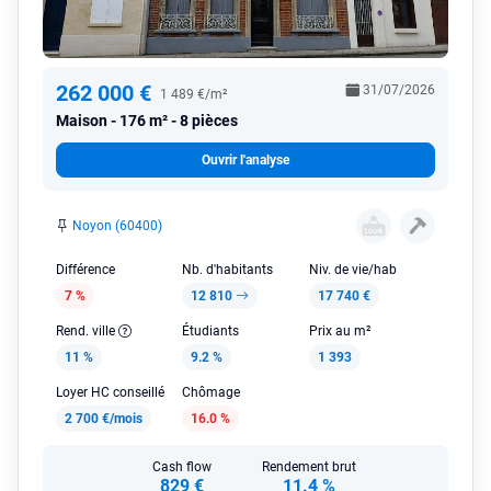
262 000 €
31/07/2026
1 489 €/m²
Maison
176 m² - 8 pièces
Ouvrir l'analyse
Noyon (60400)
Différence
Nb. d'habitants
Niv. de vie/hab
7 %
12 810
17 740 €
Rend. ville
Étudiants
Prix au m²
11 %
9.2 %
1 393
Loyer HC conseillé
Chômage
2 700 €/mois
16.0 %
Cash flow
Rendement brut
829 €
11.4 %