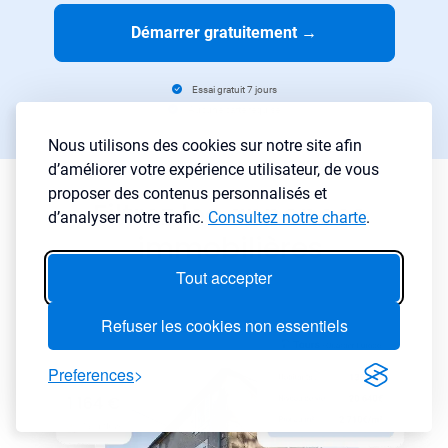
Démarrer gratuitement
→
Essai gratuit 7 jours
Aucune carte requise
Nous utilisons des cookies sur notre site afin
d’améliorer votre expérience utilisateur, de vous
proposer des contenus personnalisés et
Filtrez les annonces
d’analyser notre trafic.
Consultez notre charte
.
immobilières
Tout accepter
Refuser les cookies non essentiels
Preferences