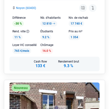
Noyon (60400)
Différence
Nb. d'habitants
Niv. de vie/hab
-30 %
12 810
17 740 €
Rend. ville
Étudiants
Prix au m²
11 %
9.2 %
1 354
Loyer HC conseillé
Chômage
765 €/mois
16.0 %
Cash flow
Rendement brut
133 €
9.3 %
Nouveau