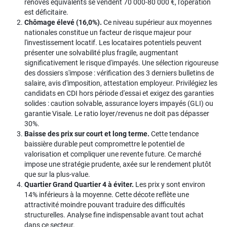
rénovés équivalents se vendent 70 000-80 000 €, l'opération
est déficitaire.
Chômage élevé (16,0%).
Ce niveau supérieur aux moyennes
nationales constitue un facteur de risque majeur pour
l'investissement locatif. Les locataires potentiels peuvent
présenter une solvabilité plus fragile, augmentant
significativement le risque d'impayés. Une sélection rigoureuse
des dossiers s'impose : vérification des 3 derniers bulletins de
salaire, avis d'imposition, attestation employeur. Privilégiez les
candidats en CDI hors période d'essai et exigez des garanties
solides : caution solvable, assurance loyers impayés (GLI) ou
garantie Visale. Le ratio loyer/revenus ne doit pas dépasser
30%.
Baisse des prix sur court et long terme.
Cette tendance
baissière durable peut compromettre le potentiel de
valorisation et compliquer une revente future. Ce marché
impose une stratégie prudente, axée sur le rendement plutôt
que sur la plus-value.
Quartier Grand Quartier 4 à éviter.
Les prix y sont environ
14% inférieurs à la moyenne. Cette décote reflète une
attractivité moindre pouvant traduire des difficultés
structurelles. Analyse fine indispensable avant tout achat
dans ce secteur.