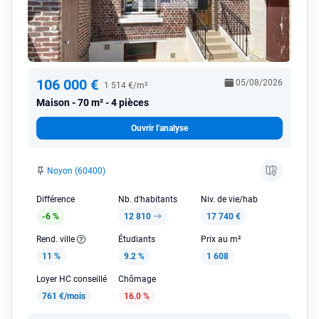
106 000 €
05/08/2026
1 514 €/m²
Maison
70 m² - 4 pièces
Ouvrir l'analyse
Noyon (60400)
Différence
Nb. d'habitants
Niv. de vie/hab
-6 %
12 810
17 740 €
Rend. ville
Étudiants
Prix au m²
11 %
9.2 %
1 608
Loyer HC conseillé
Chômage
761 €/mois
16.0 %