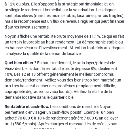
à 12% ou plus. Elle s'oppose à la stratégie patrimoniale : ici, on
privilégie le rendement immédiat sur la valorisation. Les risques
sont plus élevés (marchés moins établis, locataires parfois fragiles),
mais la récompense est un flux de revenus régulier qui peut financer
d'autres investissements.
Noyon affiche une rentabilité brute moyenne de 11,1%, ce qui en fait
un terrain favorable au haut rendement. La démographie stable ou
en hausse sécurise l'investissement. Attention toutefois aux risques
: analysez la qualité de la demande locative.
Quel bien cibler ?
En haut rendement, le ratio loyer/prix est clé.
Visez des biens dont la rentabilité brute dépasse 8%, idéalement
10%. Les T2 et T3 offrent généralement le meilleur compromis
demande/rendement. Méfiez-vous des biens trop bon marché : un
prix très bas peut cacher des problèmes (emplacement difficile,
copropriété dégradée, travaux lourds). Vérifiez la réalité de la
demande locative dans le quartier ciblé.
Rentabilité et cash-flow.
Les conditions de marché à Noyon
permettent d'envisager un cash-flow positif. Exemple : un bien
acheté 70 000 € à 10% de rendement génère 7 000 €/an de loyer
brut (580 €/mois). Après charges et mensualités de crédit, vous