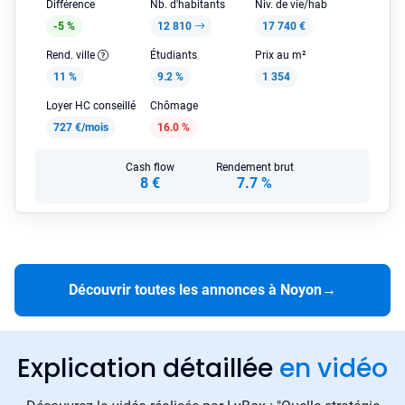
Différence
Nb. d'habitants
Niv. de vie/hab
-5 %
12 810
17 740 €
Rend. ville
Étudiants
Prix au m²
11 %
9.2 %
1 354
Loyer HC conseillé
Chômage
727 €/mois
16.0 %
Cash flow
Rendement brut
8 €
7.7 %
Découvrir toutes les annonces à Noyon
→
Explication détaillée
en vidéo