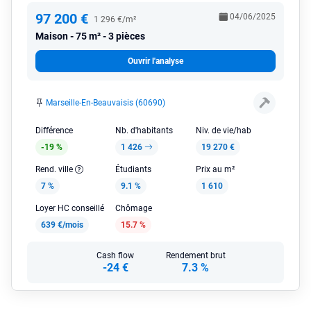
97 200 €
04/06/2025
1 296 €/m²
Maison
75 m² - 3 pièces
Ouvrir l'analyse
Marseille-En-Beauvaisis (60690)
Différence
Nb. d'habitants
Niv. de vie/hab
-19 %
1 426
19 270 €
Rend. ville
Étudiants
Prix au m²
7 %
9.1 %
1 610
Loyer HC conseillé
Chômage
639 €/mois
15.7 %
Cash flow
Rendement brut
-24 €
7.3 %