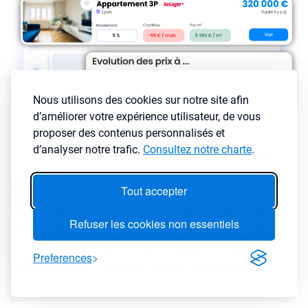
Nous utilisons des cookies sur notre site afin
d’améliorer votre expérience utilisateur, de vous
proposer des contenus personnalisés et
LyBox utilise les dernières ventes communiquées par les notaires (
la
d’analyser notre trafic.
Consultez notre charte
.
base DVF
) pour calculer les prix moyens par m² dans toutes les
villes et quartiers de France en fonction de la typologie de votre
bien.
Tout accepter
Pour investir dans une ville ou dans un secteur en particulier, il est
Refuser les cookies non essentiels
important de connaître le marché immobilier de la ville. Grâce à
LyBox, vous pouvez analyser rapidement les prix au m² de la ville et
leur évolution dans le temps. Dans les grandes villes et metropoles,
Preferences
l'analyse des prix immobiliers est faite par quartiers et Iris.