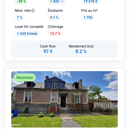
-35 %
1 426
19 270 €
Rend. ville
Étudiants
Prix au m²
7 %
9.1 %
1 755
Loyer HC conseillé
Chômage
1 430 €/mois
15.7 %
Cash flow
Rendement brut
97 €
8.2 %
Nouveau