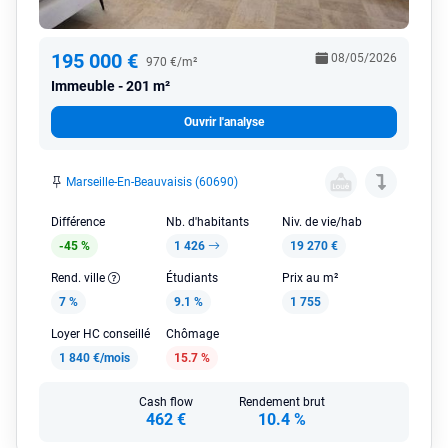
195 000 €
08/05/2026
970 €/m²
Immeuble
201 m²
Ouvrir l'analyse
Marseille-En-Beauvaisis (60690)
Différence
Nb. d'habitants
Niv. de vie/hab
-45 %
1 426
19 270 €
Rend. ville
Étudiants
Prix au m²
7 %
9.1 %
1 755
Loyer HC conseillé
Chômage
1 840 €/mois
15.7 %
Cash flow
Rendement brut
462 €
10.4 %