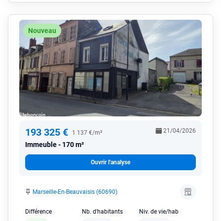
Nouveau
193 325 €
21/04/2026
1 137 €/m²
Immeuble
170 m²
Ouvrir l'analyse
Marseille-En-Beauvaisis (60690)
Différence
Nb. d'habitants
Niv. de vie/hab