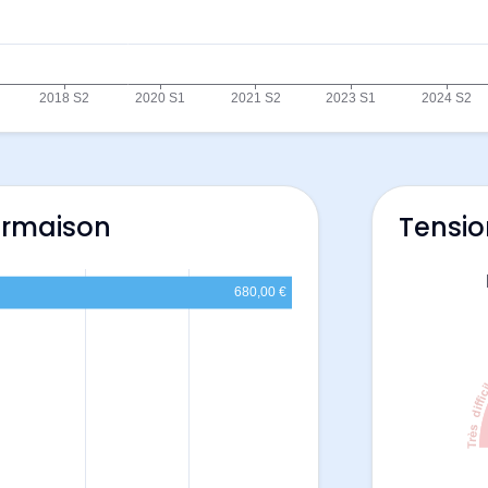
ormaison
Tensio