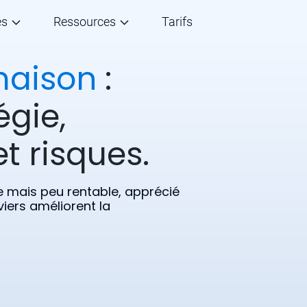
és
Ressources
Tarifs
maison
:
égie,
t risques.
 mais peu rentable, apprécié
viers améliorent la