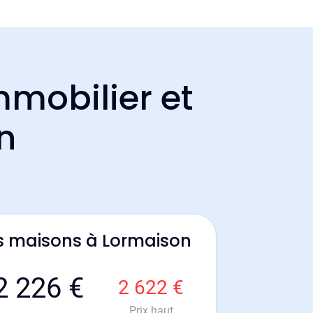
mmobilier et
n
s maisons à Lormaison
2 226 €
2 622 €
Prix haut