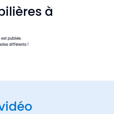
ilières à
est publiée.
tes différents !
vidéo