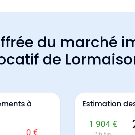
ffrée du marché i
locatif de Lormaiso
ements à
Estimation de
1 904 €
0 €
Prix bas