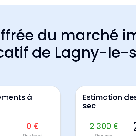
ffrée du marché i
catif de Lagny-le-
ements à
Estimation de
sec
0 €
2 300 €