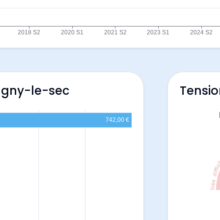
agny-le-sec
Tensio