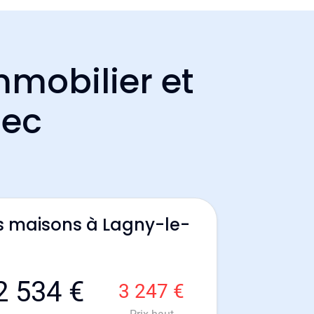
mmobilier et
sec
s maisons à Lagny-le-
2 534 €
3 247 €