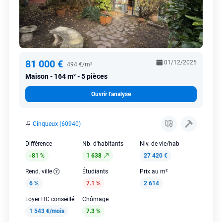
81 000 €
01/12/2025
494 €/m²
Maison
164 m² - 5 pièces
Ouvrir l'analyse
Cinqueux (60940)
Différence
Nb. d'habitants
Niv. de vie/hab
-81 %
1 638
27 420 €
Rend. ville
Étudiants
Prix au m²
6 %
7.1 %
2 614
Loyer HC conseillé
Chômage
1 543 €/mois
7.3 %