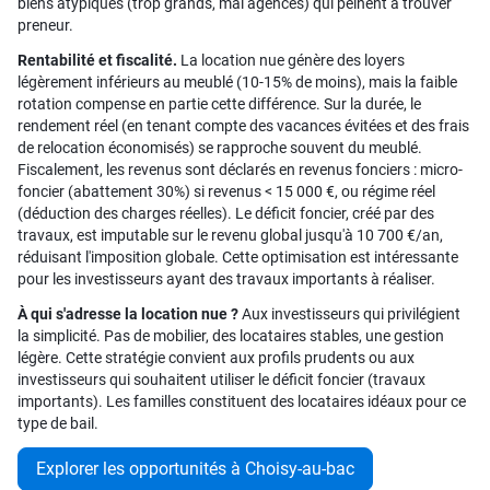
biens atypiques (trop grands, mal agencés) qui peinent à trouver
preneur.
Rentabilité et fiscalité.
La location nue génère des loyers
légèrement inférieurs au meublé (10-15% de moins), mais la faible
rotation compense en partie cette différence. Sur la durée, le
rendement réel (en tenant compte des vacances évitées et des frais
de relocation économisés) se rapproche souvent du meublé.
Fiscalement, les revenus sont déclarés en revenus fonciers : micro-
foncier (abattement 30%) si revenus < 15 000 €, ou régime réel
(déduction des charges réelles). Le déficit foncier, créé par des
travaux, est imputable sur le revenu global jusqu'à 10 700 €/an,
réduisant l'imposition globale. Cette optimisation est intéressante
pour les investisseurs ayant des travaux importants à réaliser.
À qui s'adresse la location nue ?
Aux investisseurs qui privilégient
la simplicité. Pas de mobilier, des locataires stables, une gestion
légère. Cette stratégie convient aux profils prudents ou aux
investisseurs qui souhaitent utiliser le déficit foncier (travaux
importants). Les familles constituent des locataires idéaux pour ce
type de bail.
Explorer les opportunités à Choisy-au-bac