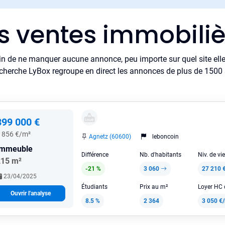
es ventes immobiliè
in de ne manquer aucune annonce, peu importe sur quel site elle 
cherche LyBox regroupe en direct les annonces de plus de 1500 si
399 000 €
 856 €/m²
Agnetz (60600)
leboncoin
Immeuble
Différence
Nb. d'habitants
Niv. de vi
215 m²
-21 %
3 060
27 210 
23/04/2025
Étudiants
Prix au m²
Ouvrir l'analyse
8.5 %
2 364
3 050 €