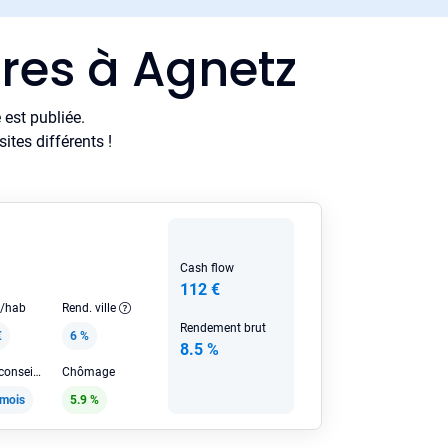
res à Agnetz
est publiée.
tes différents !
Cash flow
112 €
e/hab
Rend. ville
Rendement brut
€
6 %
8.5 %
Loyer HC conseillé
Chômage
/mois
5.9 %