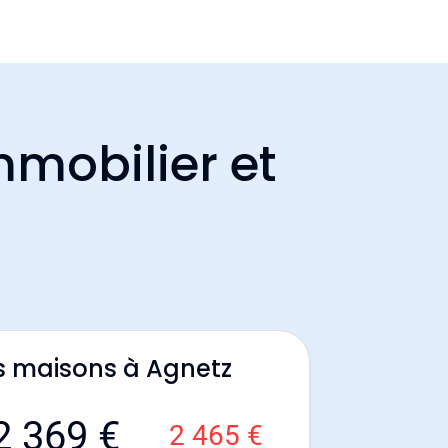
mmobilier et
s maisons à Agnetz
2 369 €
2 465 €