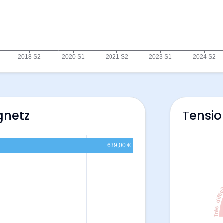
gnetz
Tensio