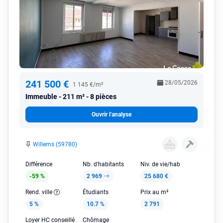
241 500 €
28/05/2026
1 145 €/m²
Immeuble
211 m² - 8 pièces
Ouvrir l'analyse
Willems (59780)
Différence
Nb. d'habitants
Niv. de vie/hab
-59 %
2 969
25 680 €
Rend. ville
Étudiants
Prix au m²
5 %
10.7 %
2 791
Loyer HC conseillé
Chômage