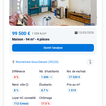
99 500 €
13/03/2026
1 059 €/m²
Maison
94 m² - 4 pièces
Ouvrir l'analyse
Wavrechain-Sous-Denain (59220)
Différence
Nb. d'habitants
Niv. de vie/hab
4 %
1 606
17 520 €
Rend. ville
Étudiants
Prix au m²
8 %
8.7 %
1 019
Loyer HC conseillé
Chômage
712 €/mois
17.5 %