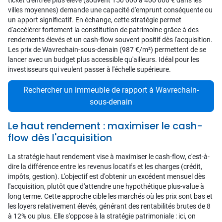
ticket d'entrée plus élevé (souvent 150 000 à 400 000 € dans les
villes moyennes) demande une capacité d'emprunt conséquente ou
un apport significatif. En échange, cette stratégie permet
d'accélérer fortement la constitution de patrimoine grâce à des
rendements élevés et un cash-flow souvent positif dès l'acquisition.
Les prix de Wavrechain-sous-denain (987 €/m²) permettent de se
lancer avec un budget plus accessible qu'ailleurs. Idéal pour les
investisseurs qui veulent passer à l'échelle supérieure.
Rechercher un immeuble de rapport à Wavrechain-
sous-denain
Le haut rendement : maximiser le cash-
flow dès l'acquisition
La stratégie haut rendement vise à maximiser le cash-flow, c'est-à-
dire la différence entre les revenus locatifs et les charges (crédit,
impôts, gestion). L'objectif est d'obtenir un excédent mensuel dès
l'acquisition, plutôt que d'attendre une hypothétique plus-value à
long terme. Cette approche cible les marchés où les prix sont bas et
les loyers relativement élevés, générant des rentabilités brutes de 8
à 12% ou plus. Elle s'oppose à la stratégie patrimoniale : ici, on