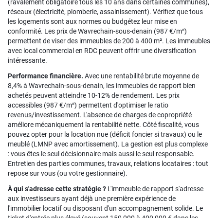
(ravalement obligatoire tous les 10 ans dans certaines communes),
réseaux (électricité, plomberie, assainissement). Vérifiez que tous
les logements sont aux normes ou budgétez leur mise en
conformité. Les prix de Wavrechain-sous-denain (987 €/m²)
permettent de viser des immeubles de 200 à 400 m². Les immeubles
avec local commercial en RDC peuvent offrir une diversification
intéressante.
Performance financière.
Avec une rentabilité brute moyenne de
8,4% à Wavrechain-sous-denain, les immeubles de rapport bien
achetés peuvent atteindre 10-12% de rendement. Les prix
accessibles (987 €/m²) permettent d'optimiser le ratio
revenus/investissement. L'absence de charges de copropriété
améliore mécaniquement la rentabilité nette. Côté fiscalité, vous
pouvez opter pour la location nue (déficit foncier si travaux) ou le
meublé (LMNP avec amortissement). La gestion est plus complexe
: vous êtes le seul décisionnaire mais aussi le seul responsable.
Entretien des parties communes, travaux, relations locataires : tout
repose sur vous (ou votre gestionnaire).
À qui s'adresse cette stratégie ?
L'immeuble de rapport s'adresse
aux investisseurs ayant déjà une première expérience de
l'immobilier locatif ou disposant d'un accompagnement solide. Le