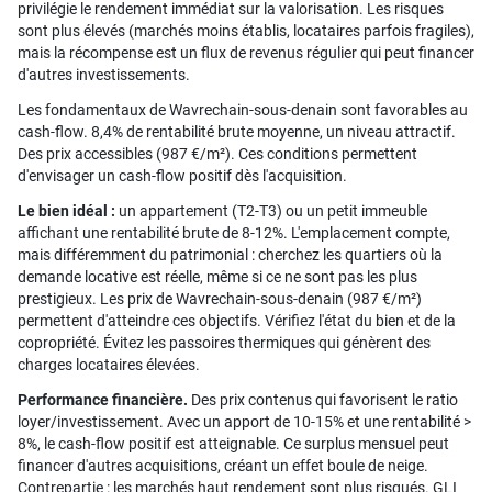
privilégie le rendement immédiat sur la valorisation. Les risques
sont plus élevés (marchés moins établis, locataires parfois fragiles),
mais la récompense est un flux de revenus régulier qui peut financer
d'autres investissements.
Les fondamentaux de Wavrechain-sous-denain sont favorables au
cash-flow. 8,4% de rentabilité brute moyenne, un niveau attractif.
Des prix accessibles (987 €/m²). Ces conditions permettent
d'envisager un cash-flow positif dès l'acquisition.
Le bien idéal :
un appartement (T2-T3) ou un petit immeuble
affichant une rentabilité brute de 8-12%. L'emplacement compte,
mais différemment du patrimonial : cherchez les quartiers où la
demande locative est réelle, même si ce ne sont pas les plus
prestigieux. Les prix de Wavrechain-sous-denain (987 €/m²)
permettent d'atteindre ces objectifs. Vérifiez l'état du bien et de la
copropriété. Évitez les passoires thermiques qui génèrent des
charges locataires élevées.
Performance financière.
Des prix contenus qui favorisent le ratio
loyer/investissement. Avec un apport de 10-15% et une rentabilité >
8%, le cash-flow positif est atteignable. Ce surplus mensuel peut
financer d'autres acquisitions, créant un effet boule de neige.
Contrepartie : les marchés haut rendement sont plus risqués. GLI