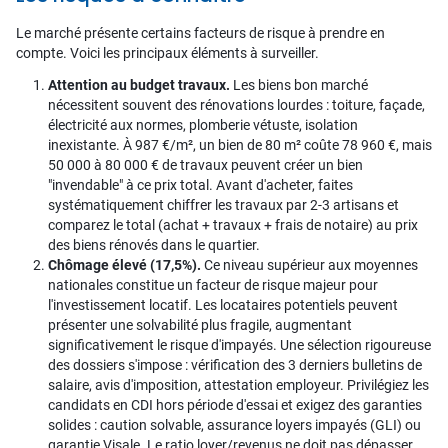
Le marché présente certains facteurs de risque à prendre en
compte. Voici les principaux éléments à surveiller.
Attention au budget travaux.
Les biens bon marché
nécessitent souvent des rénovations lourdes : toiture, façade,
électricité aux normes, plomberie vétuste, isolation
inexistante. À 987 €/m², un bien de 80 m² coûte 78 960 €, mais
50 000 à 80 000 € de travaux peuvent créer un bien
"invendable" à ce prix total. Avant d'acheter, faites
systématiquement chiffrer les travaux par 2-3 artisans et
comparez le total (achat + travaux + frais de notaire) au prix
des biens rénovés dans le quartier.
Chômage élevé (17,5%).
Ce niveau supérieur aux moyennes
nationales constitue un facteur de risque majeur pour
l'investissement locatif. Les locataires potentiels peuvent
présenter une solvabilité plus fragile, augmentant
significativement le risque d'impayés. Une sélection rigoureuse
des dossiers s'impose : vérification des 3 derniers bulletins de
salaire, avis d'imposition, attestation employeur. Privilégiez les
candidats en CDI hors période d'essai et exigez des garanties
solides : caution solvable, assurance loyers impayés (GLI) ou
garantie Visale. Le ratio loyer/revenus ne doit pas dépasser