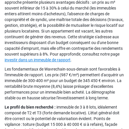
approche présente plusieurs avantages décisifs : un prix au m²
souvent inférieur de 15 à 30% à celui du marché (les immeubles
entiers attirent moins d'acheteurs), l'absence de charges de
copropriété et de syndic, une maîtrise totale des décisions (travaux,
gestion, stratégie), et la possibilité de mutualiser le risque locatif sur
plusieurs locataires. Si un appartement est vacant, les autres
continuent de générer des revenus. Cette stratégie s'adresse aux
investisseurs disposant d'un budget conséquent ou d'une bonne
capacité d'emprunt, mais elle offre en contrepartie des rendements
souvent supérieurs à 8%. Pour approfondir, consultez notre page
investir dans un immeuble de rapport
.
Les fondamentaux de Wavrechain-sous-denain sont favorables à
l'immeuble de rapport. Les prix (987 €/m²) permettent d'acquérir un
immeuble de 300-400 m² pour un budget de 345 450 € environ. La
rentabilité brute moyenne (8,4%) laisse présager d'excellentes
performances pour un immeuble bien acheté. La démographie
stable ou en hausse sécurise l'investissement à long terme.
Le profil du bien recherché :
immeuble de 3 à 8 lots, idéalement
composé de T2 et T3 (forte demande locative). L'état général doit
être correct ou le potentiel de valorisation évident. Points de
vigilance : toiture (budget 15 000 à 40 000 € si à refaire), façade