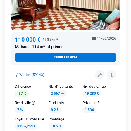
110 000 €
11/06/2026
965 €/m²
Maison
114 m² - 4 pièces
Ouvrir l'analyse
Watten (59143)
Différence
Nb. d'habitants
Niv. de vie/hab
-37 %
2 567
19 280 €
Rend. ville
Étudiants
Prix au m²
7 %
8.2 %
1 534
Loyer HC conseillé
Chômage
839 €/mois
10.5 %