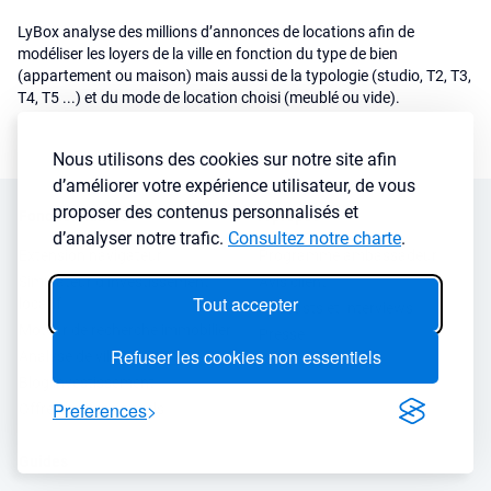
LyBox analyse des millions d’annonces de locations afin de
modéliser les loyers de la ville en fonction du type de bien
(appartement ou maison) mais aussi de la typologie (studio, T2, T3,
T4, T5 ...) et du mode de location choisi (meublé ou vide).
Nous utilisons des cookies sur notre site afin
d’améliorer votre expérience utilisateur, de vous
proposer des contenus personnalisés et
Fonctionnalités
A propos
d’analyser notre trafic.
Consultez notre charte
.
Extension navigateur
Programme ambassadeur
Simulateur d’investissement
Avis client
Tout accepter
locatif
Podcasts et Interviews
Moteur de recherche immobilier
Presse
Refuser les cookies non essentiels
Analyse de ville
FAQ
Blog investissement
Preferences
Offres professionnels
Guides