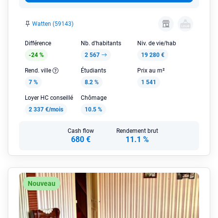
Watten (59143)
Différence
Nb. d'habitants
Niv. de vie/hab
-24 %
2 567
19 280 €
Rend. ville
Étudiants
Prix au m²
7 %
8.2 %
1 541
Loyer HC conseillé
Chômage
2 337 €/mois
10.5 %
Cash flow
Rendement brut
680 €
11.1 %
Nouveau