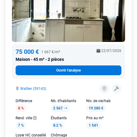
75 000 €
22/07/2026
1 667 €/m²
Maison
45 m² - 2 pièces
Ouvrir l'analyse
Watten (59143)
Différence
Nb. d'habitants
Niv. de vie/hab
8 %
2 567
19 280 €
Rend. ville
Étudiants
Prix au m²
7 %
8.2 %
1 541
Loyer HC conseillé
Chômage