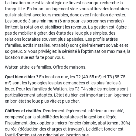
La location nue est la stratégie de l'investisseur qui recherche la
tranquillité. En louant un logement vide, vous attirez des locataires
qui s'installent avec leurs meubles, donc avec l'intention de rester.
Les baux de 3 ans minimum (6 ans pour les personnes morales)
limitent la rotation et stabilisent les revenus. La gestion est légère :
pas de mobilier à gérer, des états des lieux plus simples, des
relations locataires souvent plus apaisées. Les profils attirés
(familles, actifs installés, retraités) sont généralement solvables et
soigneux. Si vous privilégiez la sérénité à l'optimisation maximale, la
location nue est faite pour vous.
Watten attire les familles. Offre de maisons.
Quel bien cibler ?
En location nue, les T2 (40-55 m²) et T3 (55-75
m²) sont les typologies les plus demandées et les plus faciles à
louer. Pour les familles de Watten, les T3-T4 voire les maisons sont
particulièrement adaptés. L'état du bien est important : un logement
en bon état se loue plus vite et plus cher.
Chiffres et réalités.
Rendement légèrement inférieur au meublé,
compensé par la stabilité des locataires et la gestion allégée.
Fiscalement, deux options : micro-foncier (simple, abattement 30%)
ou réel (déduction des charges et travaux). Le déficit foncier est
l'outil d'optimisation principal en location nue.