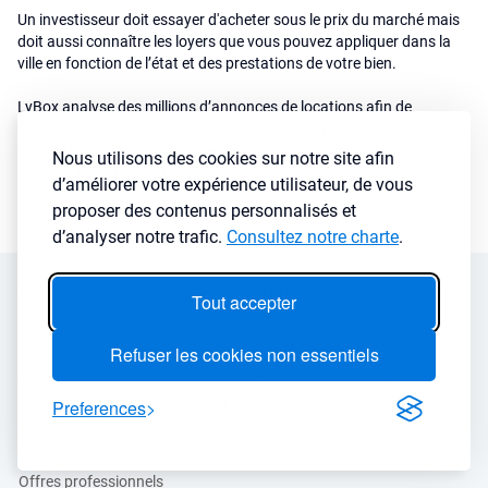
Un investisseur doit essayer d'acheter sous le prix du marché mais
doit aussi connaître les loyers que vous pouvez appliquer dans la
ville en fonction de l’état et des prestations de votre bien.
LyBox analyse des millions d’annonces de locations afin de
modéliser les loyers de la ville en fonction du type de bien
(appartement ou maison) mais aussi de la typologie (studio, T2, T3,
Nous utilisons des cookies sur notre site afin
T4, T5 ...) et du mode de location choisi (meublé ou vide).
d’améliorer votre expérience utilisateur, de vous
proposer des contenus personnalisés et
d’analyser notre trafic.
Consultez notre charte
.
Fonctionnalités
A propos
Tout accepter
Extension navigateur
Programme ambassadeur
Refuser les cookies non essentiels
Simulateur d’investissement
Avis client
locatif
Podcasts et Interviews
Moteur de recherche immobilier
Preferences
Presse
Analyse de ville
FAQ
Blog investissement
Offres professionnels