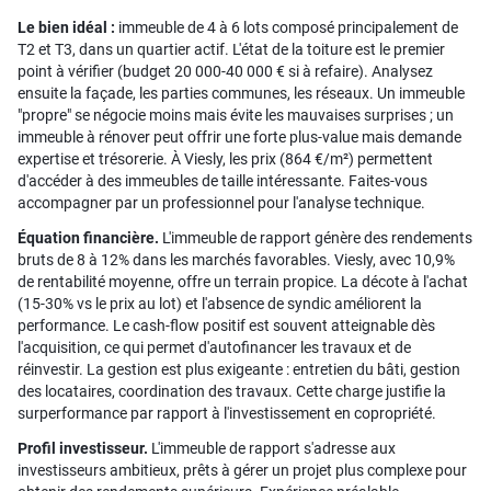
Le bien idéal :
immeuble de 4 à 6 lots composé principalement de
T2 et T3, dans un quartier actif. L'état de la toiture est le premier
point à vérifier (budget 20 000-40 000 € si à refaire). Analysez
ensuite la façade, les parties communes, les réseaux. Un immeuble
"propre" se négocie moins mais évite les mauvaises surprises ; un
immeuble à rénover peut offrir une forte plus-value mais demande
expertise et trésorerie. À Viesly, les prix (864 €/m²) permettent
d'accéder à des immeubles de taille intéressante. Faites-vous
accompagner par un professionnel pour l'analyse technique.
Équation financière.
L'immeuble de rapport génère des rendements
bruts de 8 à 12% dans les marchés favorables. Viesly, avec 10,9%
de rentabilité moyenne, offre un terrain propice. La décote à l'achat
(15-30% vs le prix au lot) et l'absence de syndic améliorent la
performance. Le cash-flow positif est souvent atteignable dès
l'acquisition, ce qui permet d'autofinancer les travaux et de
réinvestir. La gestion est plus exigeante : entretien du bâti, gestion
des locataires, coordination des travaux. Cette charge justifie la
surperformance par rapport à l'investissement en copropriété.
Profil investisseur.
L'immeuble de rapport s'adresse aux
investisseurs ambitieux, prêts à gérer un projet plus complexe pour