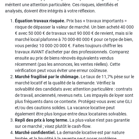
méritent une attention particulière. Ces risques, identifiés et
analysés, doivent être intégrés à votre réflexion.
Équation travaux risquée.
Prix bas + travaux importants =
risque de dépasser la valeur de marché. Un bien acheté 40 000
€ avec 50 000 € de travaux vaut 90 000 € de revient, mais si le
marché local plafonne à 70 000-80 000 € pour ce type de bien,
vous perdez 10 000-20 000 €. Faites toujours chiffrer les
travaux AVANT d'acheter par des professionnels. Comparez
ensuite au prix de biens rénovés équivalents vendus
récemment (pas les annonces, les ventes réelles). Cette
vérification peut vous éviter une erreur coûteuse.
Marché fragilisé par le chômage.
Le taux de 11,7% pèse sur le
marché locatif et la qualité de la demande. Vérifiez la
solvabilité des candidats avec attention particulière : contrats
de travail, ancienneté, revenus nets. Les impayés de loyer sont
plus fréquents dans ce contexte. Protégez-vous avec une GLI
et/ou des cautions solides. La vacance locative peut
également être plus longue entre deux locataires solvables.
Repli des prix à long terme.
La plus-value n'est pas garantie
sur ce marché ; visez plutôt le cash-flow.
Marché confidentiel.
La demande locative est par nature
limitée, et la liquidité à la revente peut poser problème.