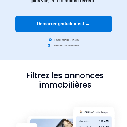
plus vite
, et font
moins d’erreur
.
Démarrer gratuitement
→
Essai gratuit 7 jours
Aucune carte requise
Filtrez les annonces
immobilières