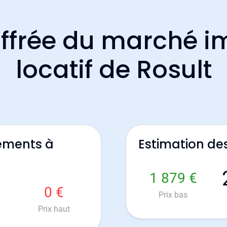
ffrée du marché i
locatif de Rosult
ements à
Estimation de
1 879 €
0 €
Prix bas
Prix haut