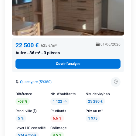
22 500 €
01/06/2026
625 €/m²
Autre
36 m² - 3 pièces
Ouvrir l'analyse
Quaedypre (59380)
Différence
Nb. d'habitants
Niv. de vie/hab
-68 %
1 122
25 280 €
Rend. ville
Étudiants
Prix au m²
5 %
6.6 %
1 975
Loyer HC conseillé
Chômage
574 €/mois
4.5 %