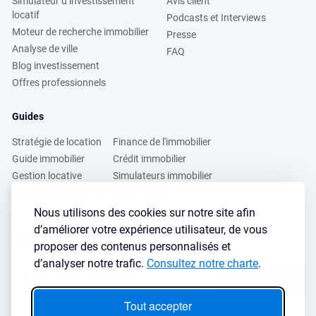
Simulateur d’investissement
Avis client
locatif
Podcasts et Interviews
Moteur de recherche immobilier
Presse
Analyse de ville
FAQ
Blog investissement
Offres professionnels
Guides
Stratégie de location
Finance de l'immobilier
Guide immobilier
Crédit immobilier
Gestion locative
Simulateurs immobilier
Fiscalité immobilière
Lybox vs DVF
Nous utilisons des cookies sur notre site afin
d’améliorer votre expérience utilisateur, de vous
Vous voulez apprendre à investir dans l’immobilier ?
proposer des contenus personnalisés et
Inscrivez vous à notre newsletter gratuite :
d’analyser notre trafic.
Consultez notre charte
.
S'inscrire
→
Tout accepter