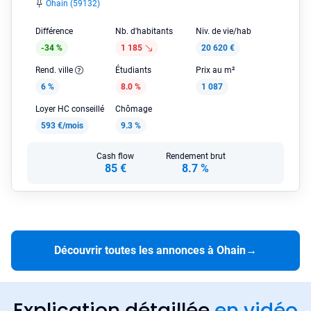
Ohain (59132)
Différence
Nb. d'habitants
Niv. de vie/hab
-34 %
1 185
20 620 €
Rend. ville
Étudiants
Prix au m²
6 %
8.0 %
1 087
Loyer HC conseillé
Chômage
593 €/mois
9.3 %
Cash flow
Rendement brut
85 €
8.7 %
Découvrir toutes les annonces à Ohain
→
Explication détaillée
en vidéo