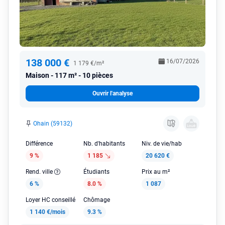
138 000 €
16/07/2026
1 179 €/m²
Maison
117 m² - 10 pièces
Ouvrir l'analyse
Ohain (59132)
Différence
Nb. d'habitants
Niv. de vie/hab
9 %
1 185
20 620 €
Rend. ville
Étudiants
Prix au m²
6 %
8.0 %
1 087
Loyer HC conseillé
Chômage
1 140 €/mois
9.3 %