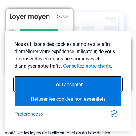
Nous utilisons des cookies sur notre site afin
d’améliorer votre expérience utilisateur, de vous
proposer des contenus personnalisés et
d’analyser notre trafic.
Consultez notre charte
.
Tout accepter
Refuser les cookies non essentiels
Un investisseur doit essayer d'acheter sous le prix du marché mais
doit aussi connaître les loyers que vous pouvez appliquer dans la
Preferences
ville en fonction de l’état et des prestations de votre bien.
LyBox analyse des millions d’annonces de locations afin de
modéliser les loyers de la ville en fonction du type de bien