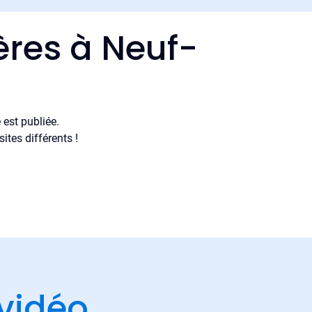
ères à Neuf-
est publiée.
tes différents !
vidéo