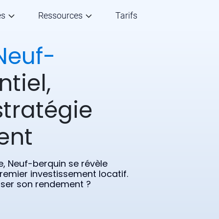
és
Ressources
Tarifs
Neuf-
ntiel,
stratégie
ent
, Neuf-berquin se révèle
emier investissement locatif.
miser son rendement ?