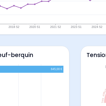
euf-berquin
Tensio