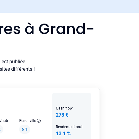
ères à Grand-
est publiée.
tes différents !
Cash flow
273 €
e/hab
Rend. ville
Rendement brut
€
6 %
13.1 %