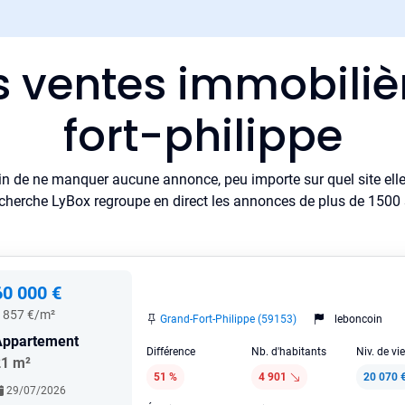
s ventes immobili
fort-philippe
in de ne manquer aucune annonce, peu importe sur quel site elle 
cherche LyBox regroupe en direct les annonces de plus de 1500 si
60 000 €
 857 €/m²
Grand-Fort-Philippe (59153)
leboncoin
Appartement
Différence
Nb. d'habitants
Niv. de vi
21 m²
51 %
4 901
20 070 
29/07/2026