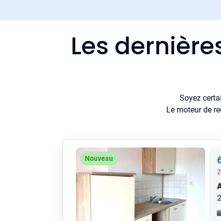
Les dernière
Soyez certa
Le moteur de re
Nouveau
2