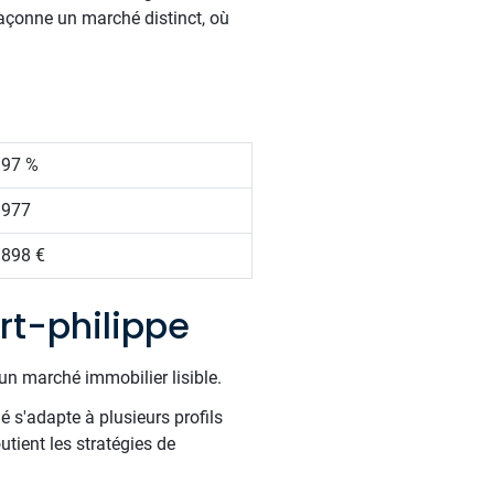
açonne un marché distinct, où
.97 %
 977
 898 €
rt-philippe
un marché immobilier lisible.
é s'adapte à plusieurs profils
tient les stratégies de