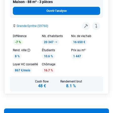
Maison
88 m² - 3 pièces
Ouvrir l'analyse
Grande-Synthe (59760)
Différence
Nb. d'habitants
Niv. de vie/hab
-7 %
20 347
16 650 €
Rend. ville
Étudiants
Prix au m²
8 %
10.6 %
1 447
Loyer HC conseillé
Chômage
867 €/mois
16.7 %
Cash flow
Rendement brut
48 €
8.1 %