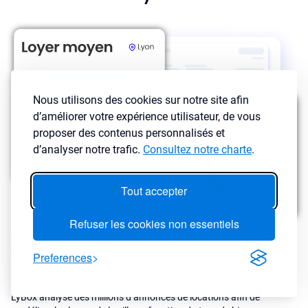
Nous utilisons des cookies sur notre site afin
d’améliorer votre expérience utilisateur, de vous
proposer des contenus personnalisés et
d’analyser notre trafic.
Consultez notre charte
.
Tout accepter
Refuser les cookies non essentiels
Un investisseur doit essayer d'acheter sous le prix du marché mais
Preferences
doit aussi connaître les loyers que vous pouvez appliquer dans la
ville en fonction de l’état et des prestations de votre bien.
LyBox analyse des millions d’annonces de locations afin de