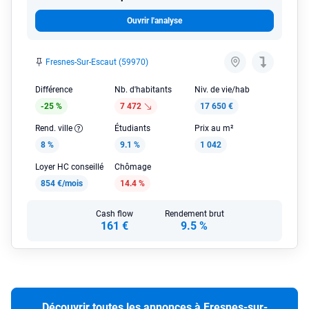
Ouvrir l'analyse
Fresnes-Sur-Escaut (59970)
Différence
Nb. d'habitants
Niv. de vie/hab
-25 %
7 472
17 650 €
Rend. ville
Étudiants
Prix au m²
8 %
9.1 %
1 042
Loyer HC conseillé
Chômage
854 €/mois
14.4 %
Cash flow
Rendement brut
161 €
9.5 %
Découvrir toutes les annonces à Fresnes-sur-