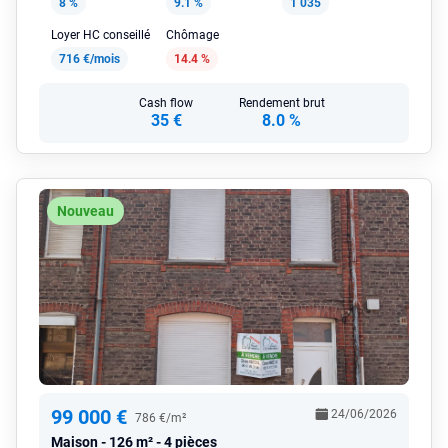
8 %
9.1 %
1 035
Loyer HC conseillé
Chômage
716 €/mois
14.4 %
Cash flow
Rendement brut
35 €
8.0 %
Nouveau
99 000 €
24/06/2026
786 €/m²
Maison
126 m² - 4 pièces