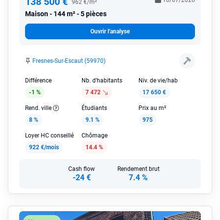
138 500 €
16/07/2026
962 €/m²
Maison
144 m² - 5 pièces
Ouvrir l'analyse
Fresnes-Sur-Escaut (59970)
Différence
Nb. d'habitants
Niv. de vie/hab
-1 %
7 472
17 650 €
Rend. ville
Étudiants
Prix au m²
8 %
9.1 %
975
Loyer HC conseillé
Chômage
922 €/mois
14.4 %
Cash flow
Rendement brut
-24 €
7.4 %