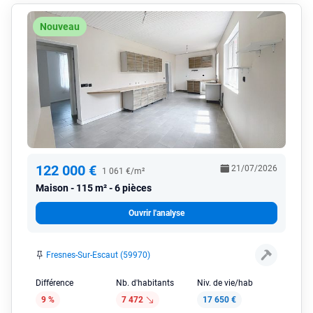
Nouveau
122 000 €
21/07/2026
1 061 €/m²
Maison
115 m² - 6 pièces
Ouvrir l'analyse
Fresnes-Sur-Escaut (59970)
Différence
Nb. d'habitants
Niv. de vie/hab
9 %
7 472
17 650 €