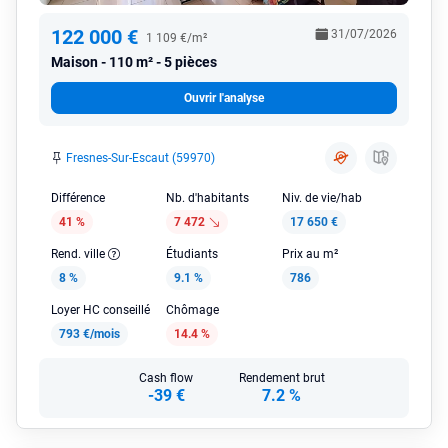
122 000 €
31/07/2026
1 109 €/m²
Maison
110 m² - 5 pièces
Ouvrir l'analyse
Fresnes-Sur-Escaut (59970)
Différence
Nb. d'habitants
Niv. de vie/hab
41 %
7 472
17 650 €
Rend. ville
Étudiants
Prix au m²
8 %
9.1 %
786
Loyer HC conseillé
Chômage
793 €/mois
14.4 %
Cash flow
Rendement brut
-39 €
7.2 %