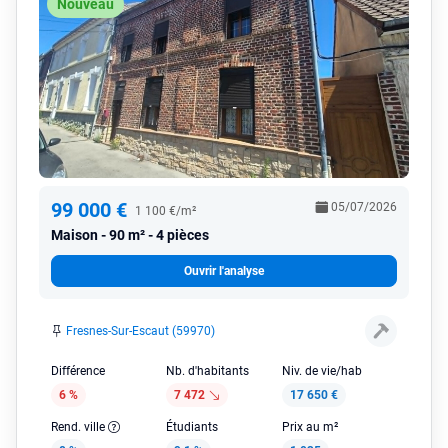
Nouveau
99 000 €
05/07/2026
1 100 €/m²
Maison
90 m² - 4 pièces
Ouvrir l'analyse
Fresnes-Sur-Escaut (59970)
Différence
Nb. d'habitants
Niv. de vie/hab
6 %
7 472
17 650 €
Rend. ville
Étudiants
Prix au m²