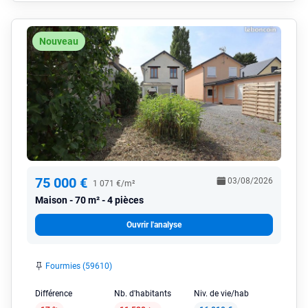
Nouveau
75 000 €
03/08/2026
1 071 €/m²
Maison
70 m² - 4 pièces
Ouvrir l'analyse
Fourmies (59610)
Différence
Nb. d'habitants
Niv. de vie/hab