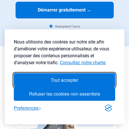
Démarrer gratuitement
→
Essai gratuit 7 jours
Aucune carte requise
Nous utilisons des cookies sur notre site afin
d’améliorer votre expérience utilisateur, de vous
proposer des contenus personnalisés et
Filtrez les annonces
d’analyser notre trafic.
Consultez notre charte
.
immobilières
Tout accepter
Refuser les cookies non essentiels
Preferences