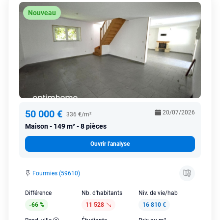
Nouveau
50 000 €
20/07/2026
336 €/m²
Maison
149 m² - 8 pièces
Ouvrir l'analyse
Fourmies (59610)
Différence
Nb. d'habitants
Niv. de vie/hab
-66 %
11 528
16 810 €