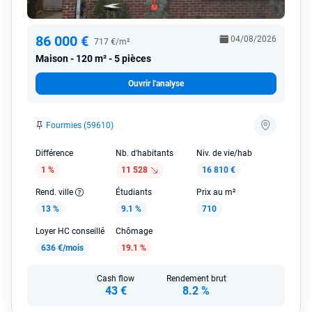
86 000 €
04/08/2026
717 €/m²
Maison
120 m² - 5 pièces
Ouvrir l'analyse
Fourmies (59610)
Différence
Nb. d'habitants
Niv. de vie/hab
1 %
11 528
16 810 €
Rend. ville
Étudiants
Prix au m²
13 %
9.1 %
710
Loyer HC conseillé
Chômage
636 €/mois
19.1 %
Cash flow
Rendement brut
43 €
8.2 %