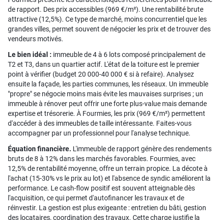
de rapport. Des prix accessibles (969 €/m²). Une rentabilité brute
attractive (12,5%). Ce type de marché, moins concurrentiel que les
grandes villes, permet souvent de négocier les prix et de trouver des
vendeurs motivés.
Le bien idéal :
immeuble de 4 à 6 lots composé principalement de
T2 et T3, dans un quartier actif. L'état de la toiture est le premier
point à vérifier (budget 20 000-40 000 € si à refaire). Analysez
ensuite la façade, les parties communes, les réseaux. Un immeuble
"propre" se négocie moins mais évite les mauvaises surprises ; un
immeuble à rénover peut offrir une forte plus-value mais demande
expertise et trésorerie. À Fourmies, les prix (969 €/m²) permettent
d'accéder à des immeubles de taille intéressante. Faites-vous
accompagner par un professionnel pour l'analyse technique.
Équation financière.
L'immeuble de rapport génère des rendements
bruts de 8 à 12% dans les marchés favorables. Fourmies, avec
12,5% de rentabilité moyenne, offre un terrain propice. La décote à
l'achat (15-30% vs le prix au lot) et l'absence de syndic améliorent la
performance. Le cash-flow positif est souvent atteignable dès
l'acquisition, ce qui permet d'autofinancer les travaux et de
réinvestir. La gestion est plus exigeante : entretien du bâti, gestion
des locataires, coordination des travaux. Cette charge justifie la