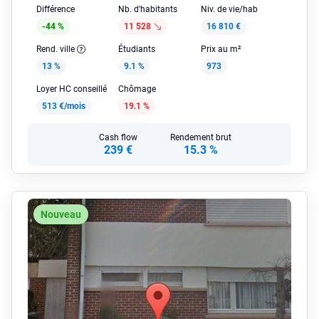
Différence
Nb. d'habitants
Niv. de vie/hab
-44 %
11 528
16 810 €
Rend. ville
Étudiants
Prix au m²
13 %
9.1 %
973
Loyer HC conseillé
Chômage
513 €/mois
19.1 %
Cash flow
Rendement brut
239 €
15.3 %
Nouveau