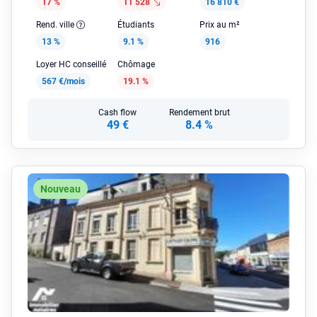
17 %
11 528
16 810 €
Rend. ville
Étudiants
Prix au m²
13 %
9.1 %
916
Loyer HC conseillé
Chômage
567 €/mois
19.1 %
Cash flow
Rendement brut
49 €
8.4 %
Nouveau