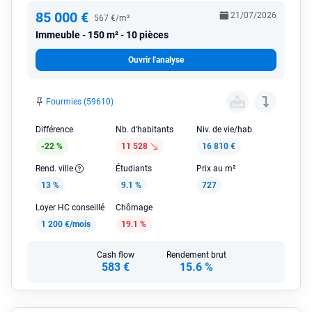
85 000 €
21/07/2026
567 €/m²
Immeuble
150 m² - 10 pièces
Ouvrir l'analyse
Fourmies (59610)
Différence
Nb. d'habitants
Niv. de vie/hab
-22 %
11 528
16 810 €
Rend. ville
Étudiants
Prix au m²
13 %
9.1 %
727
Loyer HC conseillé
Chômage
1 200 €/mois
19.1 %
Cash flow
Rendement brut
583 €
15.6 %