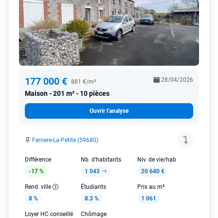
177 000 €
28/04/2026
881 €/m²
Maison
201 m² - 10 pièces
Ouvrir l'analyse
Ferriere-La-Petite (59680)
Différence
Nb. d'habitants
Niv. de vie/hab
-17 %
1 043
20 640 €
Rend. ville
Étudiants
Prix au m²
8 %
8.3 %
1 061
Loyer HC conseillé
Chômage