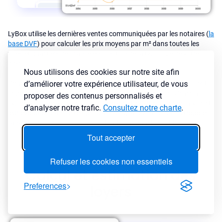
LyBox utilise les dernières ventes communiquées par les notaires (
la
base DVF
) pour calculer les prix moyens par m² dans toutes les
villes et quartiers de France en fonction de la typologie de votre
bien.
Nous utilisons des cookies sur notre site afin
d’améliorer votre expérience utilisateur, de vous
Pour investir dans une ville ou dans un secteur en particulier, il est
important de connaître le marché immobilier de la ville. Grâce à
proposer des contenus personnalisés et
LyBox, vous pouvez analyser rapidement les prix au m² de la ville et
d’analyser notre trafic.
Consultez notre charte
.
leur évolution dans le temps. Dans les grandes villes et metropoles,
l'analyse des prix immobiliers est faite par quartiers et Iris.
Tout accepter
Refuser les cookies non essentiels
Calcul et estimation des
Preferences
loyers