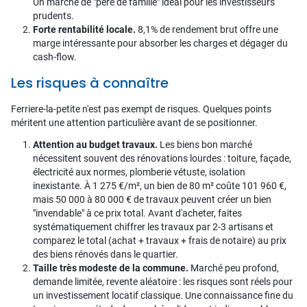
Un marché de "père de famille" idéal pour les investisseurs
prudents.
Forte rentabilité locale.
8,1% de rendement brut offre une
marge intéressante pour absorber les charges et dégager du
cash-flow.
Les risques à connaître
Ferriere-la-petite n'est pas exempt de risques. Quelques points
méritent une attention particulière avant de se positionner.
Attention au budget travaux.
Les biens bon marché
nécessitent souvent des rénovations lourdes : toiture, façade,
électricité aux normes, plomberie vétuste, isolation
inexistante. À 1 275 €/m², un bien de 80 m² coûte 101 960 €,
mais 50 000 à 80 000 € de travaux peuvent créer un bien
"invendable" à ce prix total. Avant d'acheter, faites
systématiquement chiffrer les travaux par 2-3 artisans et
comparez le total (achat + travaux + frais de notaire) au prix
des biens rénovés dans le quartier.
Taille très modeste de la commune.
Marché peu profond,
demande limitée, revente aléatoire : les risques sont réels pour
un investissement locatif classique. Une connaissance fine du