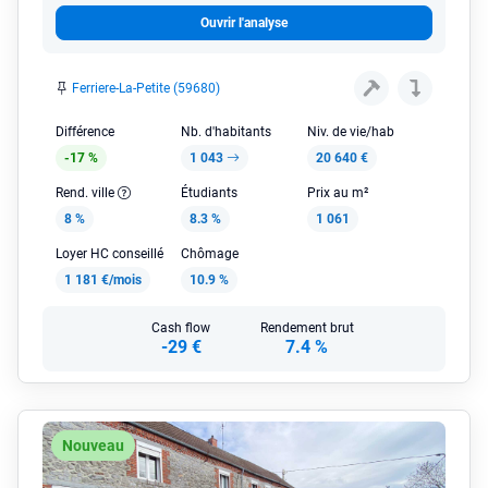
Ouvrir l'analyse
Ferriere-La-Petite (59680)
Différence
Nb. d'habitants
Niv. de vie/hab
-17 %
1 043
20 640 €
Rend. ville
Étudiants
Prix au m²
8 %
8.3 %
1 061
Loyer HC conseillé
Chômage
1 181 €/mois
10.9 %
Cash flow
Rendement brut
-29 €
7.4 %
Nouveau